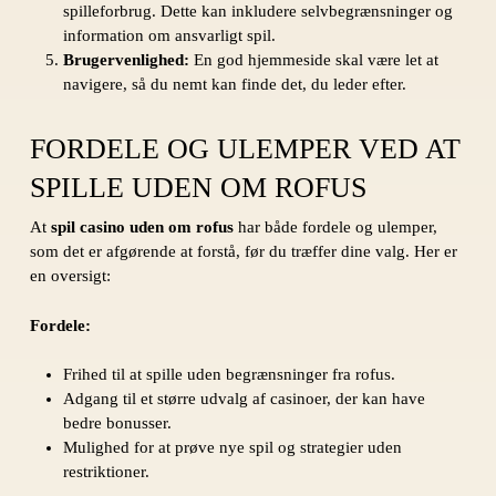
spilleforbrug. Dette kan inkludere selvbegrænsninger og
information om ansvarligt spil.
Brugervenlighed:
En god hjemmeside skal være let at
navigere, så du nemt kan finde det, du leder efter.
FORDELE OG ULEMPER VED AT
SPILLE UDEN OM ROFUS
At
spil casino uden om rofus
har både fordele og ulemper,
som det er afgørende at forstå, før du træffer dine valg. Her er
en oversigt:
Fordele:
Frihed til at spille uden begrænsninger fra rofus.
Adgang til et større udvalg af casinoer, der kan have
bedre bonusser.
Mulighed for at prøve nye spil og strategier uden
restriktioner.