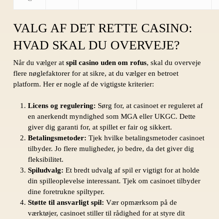
VALG AF DET RETTE CASINO:
HVAD SKAL DU OVERVEJE?
Når du vælger at
spil casino uden om rofus
, skal du overveje
flere nøglefaktorer for at sikre, at du vælger en betroet
platform. Her er nogle af de vigtigste kriterier:
Licens og regulering:
Sørg for, at casinoet er reguleret af
en anerkendt myndighed som MGA eller UKGC. Dette
giver dig garanti for, at spillet er fair og sikkert.
Betalingsmetoder:
Tjek hvilke betalingsmetoder casinoet
tilbyder. Jo flere muligheder, jo bedre, da det giver dig
fleksibilitet.
Spiludvalg:
Et bredt udvalg af spil er vigtigt for at holde
din spilleoplevelse interessant. Tjek om casinoet tilbyder
dine foretrukne spiltyper.
Støtte til ansvarligt spil:
Vær opmærksom på de
værktøjer, casinoet stiller til rådighed for at styre dit