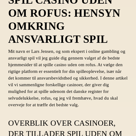
OM ROFUS: HENSYN
OMKRING
ANSVARLIGT SPIL
Mit navn er Lars Jensen, og som ekspert i online gambling og
ansvarligt spil vil jeg guide dig gennem valget af de bedste
hjemmesider til at spille casino uden om rofus. At vælge den
rigtige platform er essentielt for din spilleoplevelse, især når
det kommer til ansvarsbevidsthed og sikkerhed. I denne artikel
vil vi sammenligne forskellige casinoer, der giver dig
mulighed for at spille udenom det danske register for
selvudelukkelse, rofus, og jeg vil fremhæve, hvad du skal
overveje for at træffe det bedste valg.
OVERBLIK OVER CASINOER,
DER TILLADER SPIL UDEN OM