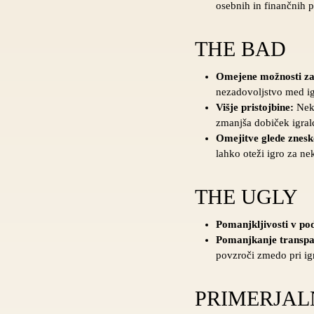
osebnih in finančnih 
THE BAD
Omejene možnosti za
nezadovoljstvo med ig
Višje pristojbine:
Neka
zmanjša dobiček igral
Omejitve glede znesk
lahko oteži igro za nek
THE UGLY
Pomanjkljivosti v po
Pomanjkanje transpa
povzroči zmedo pri igr
PRIMERJAL