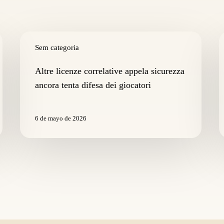
Altre
C
licenze
Sem categoria
r
correlative
d
appela
s
Altre licenze correlative appela sicurezza
sicurezza
g
ancora tenta difesa dei giocatori
ancora
p
tenta
s
difesa
a
6 de mayo de 2026
dei
m
giocatori
il
c
d
p