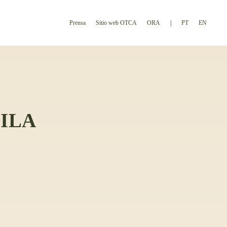
Prensa
Sitio web OTCA
ORA
PT
EN
ILA