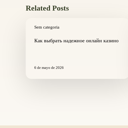
Related Posts
Как
выбрать
Sem categoria
надежное
онлайн
Как выбрать надежное онлайн казино
казино
6 de mayo de 2026