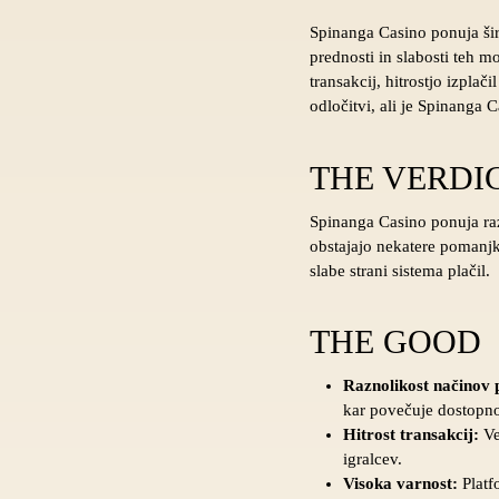
Spinanga Casino ponuja širo
prednosti in slabosti teh m
transakcij, hitrostjo izpla
odločitvi, ali je Spinanga 
THE VERDI
Spinanga Casino ponuja raz
obstajajo nekatere pomanjk
slabe strani sistema plačil.
THE GOOD
Raznolikost načinov p
kar povečuje dostopnos
Hitrost transakcij:
Ve
igralcev.
Visoka varnost:
Platf