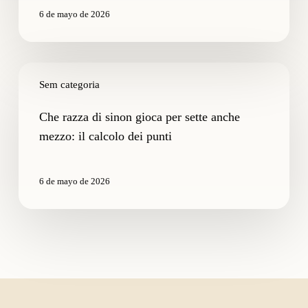
difesa
6 de mayo de 2026
dei
giocatori
Che
razza
Sem categoria
di
sinon
Che razza di sinon gioca per sette anche
gioca
mezzo: il calcolo dei punti
per
sette
anche
6 de mayo de 2026
mezzo:
il
calcolo
dei
punti