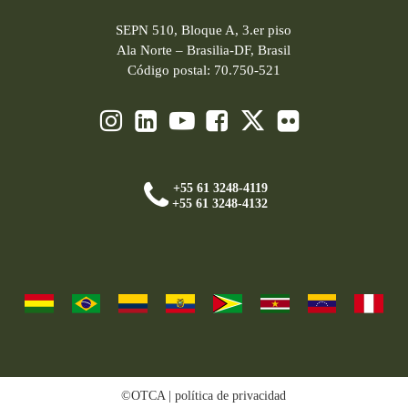
SEPN 510, Bloque A, 3.er piso
Ala Norte – Brasilia-DF, Brasil
Código postal: 70.750-521
+55 61 3248-4119
+55 61 3248-4132
©OTCA |
política de privacidad