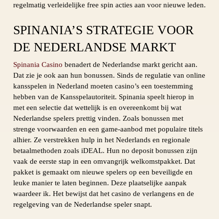
regelmatig verleidelijke free spin acties aan voor nieuwe leden.
SPINANIA’S STRATEGIE VOOR
DE NEDERLANDSE MARKT
Spinania Casino
benadert de Nederlandse markt gericht aan.
Dat zie je ook aan hun bonussen. Sinds de regulatie van online
kansspelen in Nederland moeten casino’s een toestemming
hebben van de Kansspelautoriteit. Spinania speelt hierop in
met een selectie dat wettelijk is en overeenkomt bij wat
Nederlandse spelers prettig vinden. Zoals bonussen met
strenge voorwaarden en een game-aanbod met populaire titels
alhier. Ze verstrekken hulp in het Nederlands en regionale
betaalmethoden zoals iDEAL. Hun no deposit bonussen zijn
vaak de eerste stap in een omvangrijk welkomstpakket. Dat
pakket is gemaakt om nieuwe spelers op een beveiligde en
leuke manier te laten beginnen. Deze plaatselijke aanpak
waardeer ik. Het bewijst dat het casino de verlangens en de
regelgeving van de Nederlandse speler snapt.