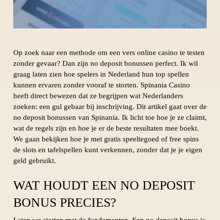
Op zoek naar een methode om een vers online casino te testen
zonder gevaar? Dan zijn no deposit bonussen perfect. Ik wil
graag laten zien hoe spelers in Nederland hun top spellen
kunnen ervaren zonder vooraf te storten. Spinania Casino
heeft direct bewezen dat ze begrijpen wat Nederlanders
zoeken: een gul gebaar bij inschrijving. Dit artikel gaat over de
no deposit bonussen van Spinania. Ik licht toe hoe je ze claimt,
wat de regels zijn en hoe je er de beste resultaten mee boekt.
We gaan bekijken hoe je met gratis speeltegoed of free spins
de slots en tafelspellen kunt verkennen, zonder dat je je eigen
geld gebruikt.
WAT HOUDT EEN NO DEPOSIT
BONUS PRECIES?