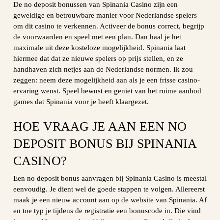
De no deposit bonussen van Spinania Casino zijn een
geweldige en betrouwbare manier voor Nederlandse spelers
om dit casino te verkennen. Activeer de bonus correct, begrijp
de voorwaarden en speel met een plan. Dan haal je het
maximale uit deze kosteloze mogelijkheid. Spinania laat
hiermee dat dat ze nieuwe spelers op prijs stellen, en ze
handhaven zich netjes aan de Nederlandse normen. Ik zou
zeggen: neem deze mogelijkheid aan als je een frisse casino-
ervaring wenst. Speel bewust en geniet van het ruime aanbod
games dat Spinania voor je heeft klaargezet.
HOE VRAAG JE AAN EEN NO
DEPOSIT BONUS BIJ SPINANIA
CASINO?
Een no deposit bonus aanvragen bij Spinania Casino is meestal
eenvoudig. Je dient wel de goede stappen te volgen. Allereerst
maak je een nieuw account aan op de website van Spinania. Af
en toe typ je tijdens de registratie een bonuscode in. Die vind