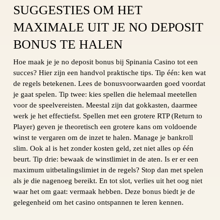
SUGGESTIES OM HET
MAXIMALE UIT JE NO DEPOSIT
BONUS TE HALEN
Hoe maak je je no deposit bonus bij Spinania Casino tot een
succes? Hier zijn een handvol praktische tips. Tip één: ken wat
de regels betekenen. Lees de bonusvoorwaarden goed voordat
je gaat spelen. Tip twee: kies spellen die helemaal meetellen
voor de speelvereisten. Meestal zijn dat gokkasten, daarmee
werk je het effectiefst. Spellen met een grotere RTP (Return to
Player) geven je theoretisch een grotere kans om voldoende
winst te vergaren om de inzet te halen. Manage je bankroll
slim. Ook al is het zonder kosten geld, zet niet alles op één
beurt. Tip drie: bewaak de winstlimiet in de aten. Is er er een
maximum uitbetalingslimiet in de regels? Stop dan met spelen
als je die nagenoeg bereikt. En tot slot, verlies uit het oog niet
waar het om gaat: vermaak hebben. Deze bonus biedt je de
gelegenheid om het casino ontspannen te leren kennen.