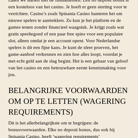
Laten we starten met de fundamenten. Een no deposit bonus is
een kosteloos van het casino. Je hoeft er geen storting voor te
verrichten. Casino’s zoals Spinania Casino hanteren het om
nieuwe spelers te aantrekken. Zo kun je het platform en de
games testen zonder financieel waagstuk. Je krijgt zoals wat
gratis speeltegoed of een paar free spins voor een populaire
slot, alleen omdat je een account opent. Voor Nederlandse
spelers is dit een fijne kans. Je kunt de sfeer proeven, het
game-aanbod verkennen en zien hoe alles loopt, voordat je
met echt geld aan de slag begint. Het is een gebaar van geloof
van het casino en een betrouwbare eerste kennismaking voor
jou.
BELANGRIJKE VOORWAARDEN
OM OP TE LETTEN (WAGERING
REQUIREMENTS)
Dit is het allerbelangrijkste om te begrijpen: de
bonusvoorwaarden. Elke no deposit bonus, dus ook bij
Spinania Casino, heeft ‘wagering requirements’