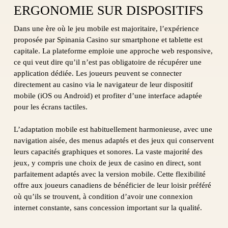
ERGONOMIE SUR DISPOSITIFS
Dans une ère où le jeu mobile est majoritaire, l’expérience
proposée par Spinania Casino sur smartphone et tablette est
capitale. La plateforme emploie une approche web responsive,
ce qui veut dire qu’il n’est pas obligatoire de récupérer une
application dédiée. Les joueurs peuvent se connecter
directement au casino via le navigateur de leur dispositif
mobile (iOS ou Android) et profiter d’une interface adaptée
pour les écrans tactiles.
L’adaptation mobile est habituellement harmonieuse, avec une
navigation aisée, des menus adaptés et des jeux qui conservent
leurs capacités graphiques et sonores. La vaste majorité des
jeux, y compris une choix de jeux de casino en direct, sont
parfaitement adaptés avec la version mobile. Cette flexibilité
offre aux joueurs canadiens de bénéficier de leur loisir préféré
où qu’ils se trouvent, à condition d’avoir une connexion
internet constante, sans concession important sur la qualité.