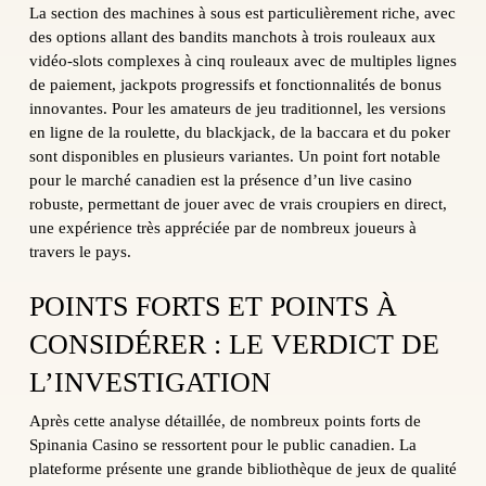
La section des machines à sous est particulièrement riche, avec
des options allant des bandits manchots à trois rouleaux aux
vidéo-slots complexes à cinq rouleaux avec de multiples lignes
de paiement, jackpots progressifs et fonctionnalités de bonus
innovantes. Pour les amateurs de jeu traditionnel, les versions
en ligne de la roulette, du blackjack, de la baccara et du poker
sont disponibles en plusieurs variantes. Un point fort notable
pour le marché canadien est la présence d’un live casino
robuste, permettant de jouer avec de vrais croupiers en direct,
une expérience très appréciée par de nombreux joueurs à
travers le pays.
POINTS FORTS ET POINTS À
CONSIDÉRER : LE VERDICT DE
L’INVESTIGATION
Après cette analyse détaillée, de nombreux points forts de
Spinania Casino se ressortent pour le public canadien. La
plateforme présente une grande bibliothèque de jeux de qualité