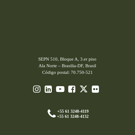
SEPN 510, Bloque A, 3.er piso
Ala Norte – Brasilia-DF, Brasil
Código postal: 70.750-521
+55 61 3248-4119
+55 61 3248-4132