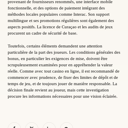
provenant de fournisseurs renommés, une interface mobile
fonctionnelle, et des options de paiement intégrant des
méthodes locales populaires comme Interac. Son support
multilingue et ses promotions régulières sont également des
aspects positifs. La licence de Curaçao et les audits de jeux
procurent un cadre de sécurité de base.
Toutefois, certains éléments demandent une attention
particulière de la part des joueurs. Les conditions générales des
bonus, en particulier les exigences de mise, doivent être
scrupuleusement examinées pour en appréhender la valeur
réelle. Comme avec tout casino en ligne, il est recommandé de
commencer avec prudence, de fixer des limites de dépôt et de
temps de jeu, et de toujours jouer de manière responsable. La
décision finale revient au joueur, mais cette investigation
procure les informations nécessaires pour une vision éclairée.