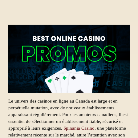
Le univers des casinos en ligne au Canada est large et en
perpétuelle mutation, avec de nouveaux établissements
apparaissant régulièrement. Pour les amateurs canadiens, il est
essentiel de sélectionner un établissement fiable, sécurisé et
approprié à leurs exigences.
Spinania Casino
, une plateforme
relativement récente sur le marché, attire l’attention avec son