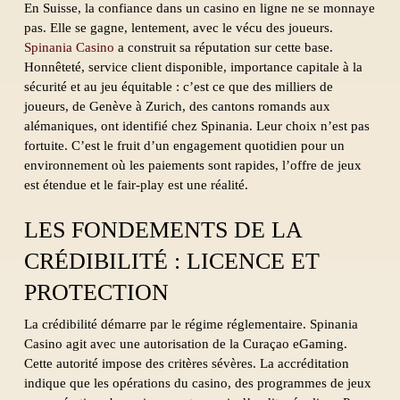
En Suisse, la confiance dans un casino en ligne ne se monnaye
pas. Elle se gagne, lentement, avec le vécu des joueurs.
Spinania Casino
a construit sa réputation sur cette base.
Honnêteté, service client disponible, importance capitale à la
sécurité et au jeu équitable : c’est ce que des milliers de
joueurs, de Genève à Zurich, des cantons romands aux
alémaniques, ont identifié chez Spinania. Leur choix n’est pas
fortuite. C’est le fruit d’un engagement quotidien pour un
environnement où les paiements sont rapides, l’offre de jeux
est étendue et le fair-play est une réalité.
LES FONDEMENTS DE LA
CRÉDIBILITÉ : LICENCE ET
PROTECTION
La crédibilité démarre par le régime réglementaire. Spinania
Casino agit avec une autorisation de la Curaçao eGaming.
Cette autorité impose des critères sévères. La accréditation
indique que les opérations du casino, des programmes de jeux