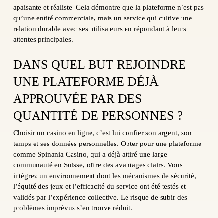
apaisante et réaliste. Cela démontre que la plateforme n’est pas
qu’une entité commerciale, mais un service qui cultive une
relation durable avec ses utilisateurs en répondant à leurs
attentes principales.
DANS QUEL BUT REJOINDRE
UNE PLATEFORME DÉJÀ
APPROUVÉE PAR DES
QUANTITÉ DE PERSONNES ?
Choisir un casino en ligne, c’est lui confier son argent, son
temps et ses données personnelles. Opter pour une plateforme
comme Spinania Casino, qui a déjà attiré une large
communauté en Suisse, offre des avantages clairs. Vous
intégrez un environnement dont les mécanismes de sécurité,
l’équité des jeux et l’efficacité du service ont été testés et
validés par l’expérience collective. Le risque de subir des
problèmes imprévus s’en trouve réduit.