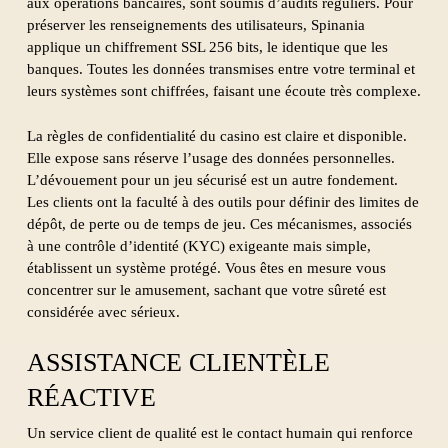
aux opérations bancaires, sont soumis d’audits réguliers. Pour
préserver les renseignements des utilisateurs, Spinania
applique un chiffrement SSL 256 bits, le identique que les
banques. Toutes les données transmises entre votre terminal et
leurs systèmes sont chiffrées, faisant une écoute très complexe.
La règles de confidentialité du casino est claire et disponible.
Elle expose sans réserve l’usage des données personnelles.
L’dévouement pour un jeu sécurisé est un autre fondement.
Les clients ont la faculté à des outils pour définir des limites de
dépôt, de perte ou de temps de jeu. Ces mécanismes, associés
à une contrôle d’identité (KYC) exigeante mais simple,
établissent un système protégé. Vous êtes en mesure vous
concentrer sur le amusement, sachant que votre sûreté est
considérée avec sérieux.
ASSISTANCE CLIENTÈLE
RÉACTIVE
Un service client de qualité est le contact humain qui renforce