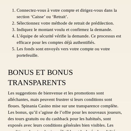
Connectez-vous à votre compte et dirigez-vous dans la
section ‘Caisse’ ou ‘Retrait’.
Sélectionnez votre méthode de retrait de prédilection.
Indiquez le montant voulu et confirmez la demande.
L’équipe de sécurité vérifie la demande. Ce processus est
efficace pour les comptes déjà authentifiés.
Les fonds sont envoyés vers votre compte ou votre
portefeuille.
BONUS ET BONUS
TRANSPARENTS
Les suggestions de bienvenue et les promotions sont
alléchantes, mais peuvent frustrer si leurs conditions sont
floues. Spinania Casino mise sur une transparence complète.
Les bonus, qu’il s’agisse de l’offre pour les nouveaux joueurs,
des tours gratuits ou du cashback pour les habitués, sont
exposés avec leurs conditions générales bien visibles. Les