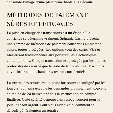
consolide l’image d’une plateforme fiable et à l’écoute.
MÉTHODES DE PAIEMENT
SÛRES ET EFFICACES
La prise en charge des transactions est un étape où la
confiance se détermine vraiment. Spinania Casino présente
une gamme de méthodes de paiement conformes au marché
suisse, toutes protégées. Les options vont des cartes Visa et
Mastercard traditionnelles aux portefeuilles électroniques
contemporains. Chaque transaction est protégée par les mêmes
protocoles de sécurité que le reste de la plateforme. Vos fonds
et vos informations bancaires restent confidentiels.
La vitesse des retraits est un point fort souvent souligné par les
joueurs. Spinania exécute les demandes promptement, souvent
en moins de 24 heures une fois la vérification de compte
finalisée. Cette célérité démontre un respect concret pour le
joueur et son argent. Pour vous aider, voici comment se
déroule généralement un retrait :