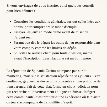
Si vous envisagez de vous inscrire, voici quelques conseils
pour bien débuter :
Consultez les conditions générales, surtout celles liées aux
bonus, pour comprendre le mode d’emploi.
Essayez les jeux en mode démo avant de miser de
l’argent réel.
Paramétrez dès le départ les outils de jeu responsable dans
votre compte, comme les limites de dépôt.
Sollicitez le service client pour toute question, même
avant l’inscription. Leur réactivité est un bon repère.
La réputation de Spinania Casino ne repose pas sur du
marketing, mais sur la satisfaction répétée de ses joueurs. Cette
confiance, gagnée par des actions concrètes et une politique de
transparence, fait de cette plateforme un choix judicieux pour
qui recherche du divertissement en ligne en Suisse. Intégrer
cette communauté, c’est profiter d’une expérience où le plaisir
du jeu s’accompagne de tranquillité d’esprit.