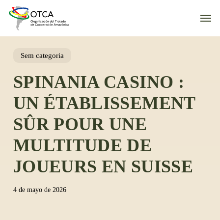
Skip
Men
to
main
content
Sem categoria
SPINANIA CASINO :
UN ÉTABLISSEMENT
SÛR POUR UNE
MULTITUDE DE
JOUEURS EN SUISSE
4 de mayo de 2026