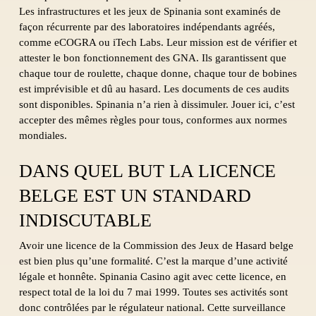
Les infrastructures et les jeux de Spinania sont examinés de
façon récurrente par des laboratoires indépendants agréés,
comme eCOGRA ou iTech Labs. Leur mission est de vérifier et
attester le bon fonctionnement des GNA. Ils garantissent que
chaque tour de roulette, chaque donne, chaque tour de bobines
est imprévisible et dû au hasard. Les documents de ces audits
sont disponibles. Spinania n’a rien à dissimuler. Jouer ici, c’est
accepter des mêmes règles pour tous, conformes aux normes
mondiales.
DANS QUEL BUT LA LICENCE
BELGE EST UN STANDARD
INDISCUTABLE
Avoir une licence de la Commission des Jeux de Hasard belge
est bien plus qu’une formalité. C’est la marque d’une activité
légale et honnête. Spinania Casino agit avec cette licence, en
respect total de la loi du 7 mai 1999. Toutes ses activités sont
donc contrôlées par le régulateur national. Cette surveillance