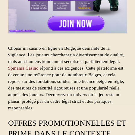
Choisir un casino en ligne en Belgique demande de la
vigilance. Les joueurs cherchent un divertissement de qualité,
mais aussi un environnement sécurisé et parfaitement légal.
Spinania Casino
répond à ces exigences. Cette plateforme est
devenue une référence pour de nombreux Belges, et cela
repose sur des fondations solides : une licence belge en règle,
des mesures de sécurité rigoureuses et une popularité réelle
auprès des joueurs. Découvrez un univers où le jeu reste un
plaisir, protégé par un cadre légal strict et des pratiques
responsables.
OFFRES PROMOTIONNELLES ET
PRIME DANS LE CONTEXTE