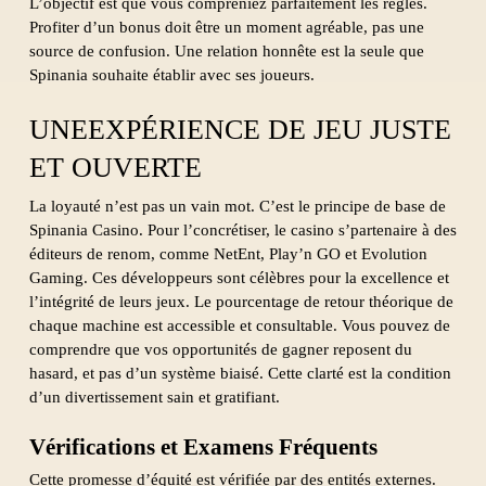
L’objectif est que vous compreniez parfaitement les règles.
Profiter d’un bonus doit être un moment agréable, pas une
source de confusion. Une relation honnête est la seule que
Spinania souhaite établir avec ses joueurs.
UNEEXPÉRIENCE DE JEU JUSTE
ET OUVERTE
La loyauté n’est pas un vain mot. C’est le principe de base de
Spinania Casino. Pour l’concrétiser, le casino s’partenaire à des
éditeurs de renom, comme NetEnt, Play’n GO et Evolution
Gaming. Ces développeurs sont célèbres pour la excellence et
l’intégrité de leurs jeux. Le pourcentage de retour théorique de
chaque machine est accessible et consultable. Vous pouvez de
comprendre que vos opportunités de gagner reposent du
hasard, et pas d’un système biaisé. Cette clarté est la condition
d’un divertissement sain et gratifiant.
Vérifications et Examens Fréquents
Cette promesse d’équité est vérifiée par des entités externes.