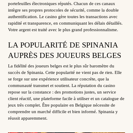
portefeuilles électroniques réputés. Chacun de ces canaux
intègre ses propres protocoles de sécurité, comme la double
authentification. Le casino gère toutes les transactions avec
rapidité et transparence, en communiquant les délais détaillés.
Votre argent est traité avec le plus grand professionnalisme.
LA POPULARITÉ DE SPINANIA
AUPRÈS DES JOUEURS BELGES
La fidélité des joueurs belges est le plus sûr baromètre du
succès de Spinania. Cette popularité ne vient pas de rien. Elle
se forge sur une expérience utilisateur concrète, que la
communauté transmet et soutient. La réputation du casino
repose sur la constance : des promotions justes, un service
client réactif, une plateforme facile à utiliser et un catalogue de
jeux très complet. Être populaire en Belgique nécessite de
comprendre un marché difficile et bien informé. Spinania y
réussit apparemment.