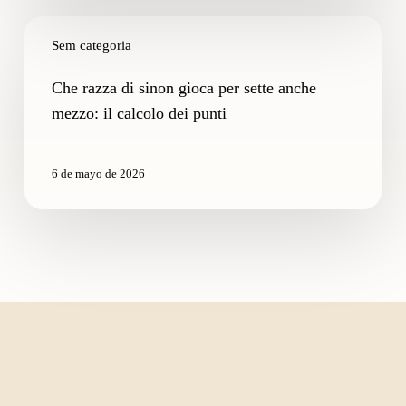
Che
razza
Sem categoria
di
sinon
Che razza di sinon gioca per sette anche
gioca
mezzo: il calcolo dei punti
per
sette
anche
6 de mayo de 2026
mezzo:
il
calcolo
dei
punti