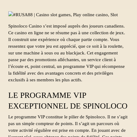
Spinoloco Casino s’est imposé auprès des joueurs canadiens.
Ce casino en ligne ne se résume pas à une collection de jeux.
Il construit une expérience où chaque partie compte. Vous
ressentez que votre jeu est apprécié, que ce soit à la roulette,
sur une machine à sous ou au blackjack. Cet engagement
passe par des promotions alléchantes, un service client à
l’écoute et, point central, un programme VIP qui récompense
la fidélité avec des avantages concrets et des privilèges
exclusifs à ses membres les plus actifs.
LE PROGRAMME VIP
EXCEPTIONNEL DE SPINOLOCO
Le programme VIP constitue le pilier de Spinoloco. Il ne s’agit
pas un simple compteur de points. Il s’agit un parcours où
votre activité régulière est prise en compte. En jouant avec de