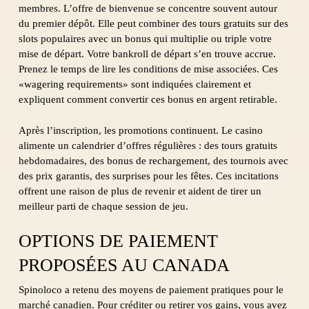
membres. L’offre de bienvenue se concentre souvent autour
du premier dépôt. Elle peut combiner des tours gratuits sur des
slots populaires avec un bonus qui multiplie ou triple votre
mise de départ. Votre bankroll de départ s’en trouve accrue.
Prenez le temps de lire les conditions de mise associées. Ces
«wagering requirements» sont indiquées clairement et
expliquent comment convertir ces bonus en argent retirable.
Après l’inscription, les promotions continuent. Le casino
alimente un calendrier d’offres régulières : des tours gratuits
hebdomadaires, des bonus de rechargement, des tournois avec
des prix garantis, des surprises pour les fêtes. Ces incitations
offrent une raison de plus de revenir et aident de tirer un
meilleur parti de chaque session de jeu.
OPTIONS DE PAIEMENT
PROPOSÉES AU CANADA
Spinoloco a retenu des moyens de paiement pratiques pour le
marché canadien. Pour créditer ou retirer vos gains, vous avez