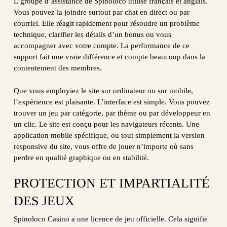
L’groupe d’assistance de Spinoloco utilise français et anglais.
Vous pouvez la joindre surtout par chat en direct ou par
courriel. Elle réagit rapidement pour résoudre un problème
technique, clarifier les détails d’un bonus ou vous
accompagner avec votre compte. La performance de ce
support fait une vraie différence et compte beaucoup dans la
contentement des membres.
Que vous employiez le site sur ordinateur ou sur mobile,
l’expérience est plaisante. L’interface est simple. Vous pouvez
trouver un jeu par catégorie, par thème ou par développeur en
un clic. Le site est conçu pour les navigateurs récents. Une
application mobile spécifique, ou tout simplement la version
responsive du site, vous offre de jouer n’importe où sans
perdre en qualité graphique ou en stabilité.
PROTECTION ET IMPARTIALITÉ
DES JEUX
Spinoloco Casino a une licence de jeu officielle. Cela signifie