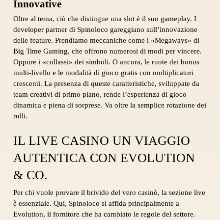
Innovative
Oltre al tema, ciò che distingue una slot è il suo gameplay. I
developer partner di Spinoloco gareggiano sull’innovazione
delle feature. Prendiamo meccaniche come i «Megaways» di
Big Time Gaming, che offrono numerosi di modi per vincere.
Oppure i «collassi» dei simboli. O ancora, le ruote dei bonus
multi-livello e le modalità di gioco gratis con moltiplicatori
crescenti. La presenza di queste caratteristiche, sviluppate da
team creativi di primo piano, rende l’esperienza di gioco
dinamica e piena di sorprese. Va oltre la semplice rotazione dei
rulli.
IL LIVE CASINO UN VIAGGIO
AUTENTICA CON EVOLUTION
& CO.
Per chi vuole provare il brivido del vero casinò, la sezione live
è essenziale. Qui, Spinoloco si affida principalmente a
Evolution, il fornitore che ha cambiato le regole del settore.