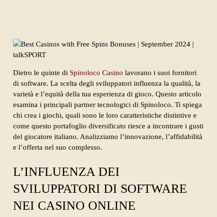
Dietro le quinte di
Spinoloco Casino
lavorano i suoi fornitori
di software. La scelta degli sviluppatori influenza la qualità, la
varietà e l’equità della tua esperienza di gioco. Questo articolo
esamina i principali partner tecnologici di Spinoloco. Ti spiega
chi crea i giochi, quali sono le loro caratteristiche distintive e
come questo portafoglio diversificato riesce a incontrare i gusti
del giocatore italiano. Analizziamo l’innovazione, l’affidabilità
e l’offerta nel suo complesso.
L’INFLUENZA DEI
SVILUPPATORI DI SOFTWARE
NEI CASINO ONLINE