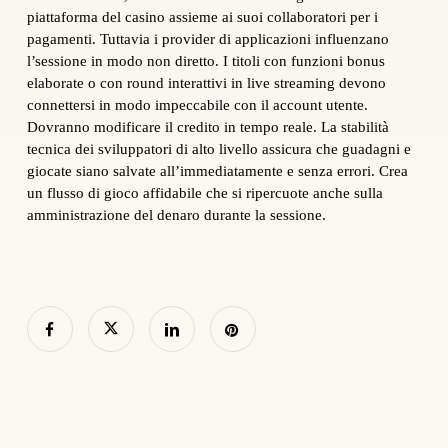
piattaforma del casino assieme ai suoi collaboratori per i
pagamenti. Tuttavia i provider di applicazioni influenzano
l’sessione in modo non diretto. I titoli con funzioni bonus
elaborate o con round interattivi in live streaming devono
connettersi in modo impeccabile con il account utente.
Dovranno modificare il credito in tempo reale. La stabilità
tecnica dei sviluppatori di alto livello assicura che guadagni e
giocate siano salvate all’immediatamente e senza errori. Crea
un flusso di gioco affidabile che si ripercuote anche sulla
amministrazione del denaro durante la sessione.