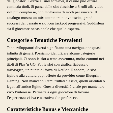
dei giocatori. Grazie ai suoi fornitori, il casino può offrire
centinaia titoli. Si passa dalle slot classiche a 3 rulli alle video
slot più complesse, con moltissimi di modi per vincere. Il
catalogo mostra un mix attento tra nuove uscite, grandi
successi del passato e slot con jackpot progressivi. Soddisferà
sia il giocatore occasionale che quello esperto.
Categorie e Tematiche Prevalenti
Tanti sviluppatori diversi significano una navigazione quasi
infinita di generi. Possiamo identificare alcune categorie
principali. Ci sono le slot a tema avventura, molto comuni nei
titoli di Play’n GO. Poi le slot con grafica fiabesca o
mitologica, un punto di forza di NetEnt. E ancora, le slot
ispirate alla cultura pop, offerte da provider come Blueprint
Gaming. Non mancano i temi fruttati classici, quelli orientali o
legati all’antico Egitto. Questa diversità è vitale per mantenere
vivo l’interesse. Permette a ogni giocatore di trovare
l’esperienza visiva e narrativa che preferisce.
Caratteristiche Bonus e Meccaniche