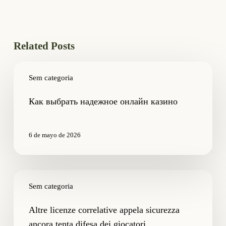
Related Posts
Как
выбрать
Sem categoria
надежное
онлайн
Как выбрать надежное онлайн казино
казино
6 de mayo de 2026
Altre
licenze
Sem categoria
correlative
appela
Altre licenze correlative appela sicurezza
sicurezza
ancora tenta difesa dei giocatori