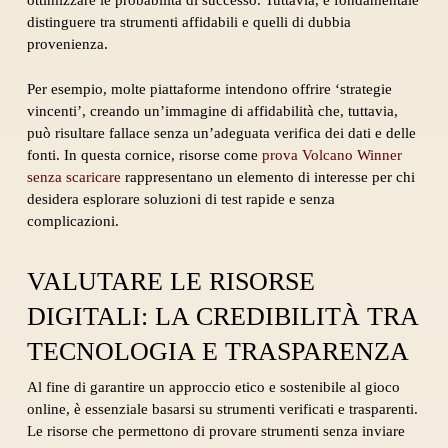
ottimizzare le probabilità di successo. Tuttavia, è fondamentale
distinguere tra strumenti affidabili e quelli di dubbia
provenienza.
Per esempio, molte piattaforme intendono offrire ‘strategie
vincenti’, creando un’immagine di affidabilità che, tuttavia,
può risultare fallace senza un’adeguata verifica dei dati e delle
fonti. In questa cornice, risorse come
prova Volcano Winner
senza scaricare
rappresentano un elemento di interesse per chi
desidera esplorare soluzioni di test rapide e senza
complicazioni.
VALUTARE LE RISORSE
DIGITALI: LA CREDIBILITÀ TRA
TECNOLOGIA E TRASPARENZA
Al fine di garantire un approccio etico e sostenibile al gioco
online, è essenziale basarsi su strumenti verificati e trasparenti.
Le risorse che permettono di provare strumenti senza inviare