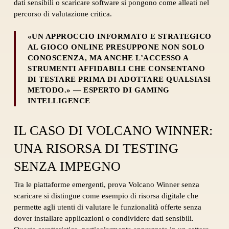
dati sensibili o scaricare software
si pongono come alleati nel
percorso di valutazione critica.
«UN APPROCCIO INFORMATO E STRATEGICO
AL GIOCO ONLINE PRESUPPONE NON SOLO
CONOSCENZA, MA ANCHE L’ACCESSO A
STRUMENTI AFFIDABILI CHE CONSENTANO
DI TESTARE PRIMA DI ADOTTARE QUALSIASI
METODO.» — ESPERTO DI GAMING
INTELLIGENCE
IL CASO DI VOLCANO WINNER:
UNA RISORSA DI TESTING
SENZA IMPEGNO
Tra le piattaforme emergenti, prova Volcano Winner senza
scaricare si distingue come esempio di risorsa digitale che
permette agli utenti di valutare le funzionalità offerte senza
dover installare applicazioni o condividere dati sensibili.