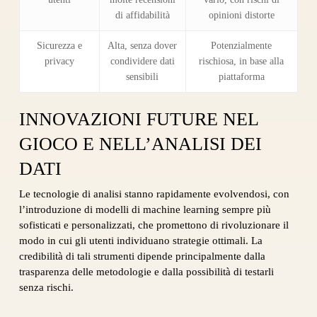
di affidabilità
opinioni distorte
Sicurezza e
Alta, senza dover
Potenzialmente
privacy
condividere dati
rischiosa, in base alla
sensibili
piattaforma
INNOVAZIONI FUTURE NEL
GIOCO E NELL’ANALISI DEI
DATI
Le tecnologie di analisi stanno rapidamente evolvendosi, con
l’introduzione di modelli di machine learning sempre più
sofisticati e personalizzati, che promettono di rivoluzionare il
modo in cui gli utenti individuano strategie ottimali. La
credibilità di tali strumenti dipende principalmente dalla
trasparenza delle metodologie e dalla possibilità di testarli
senza rischi.