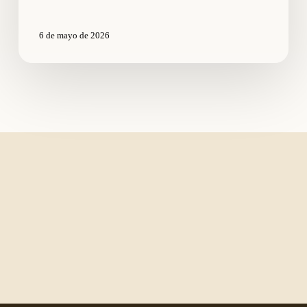
sette
anche
6 de mayo de 2026
mezzo:
il
calcolo
dei
punti