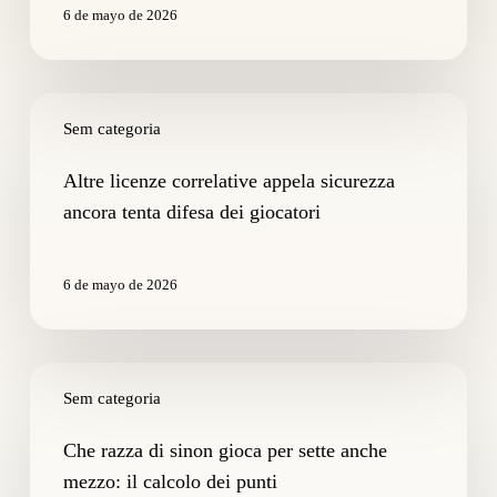
6 de mayo de 2026
Altre
licenze
Sem categoria
correlative
appela
Altre licenze correlative appela sicurezza
sicurezza
ancora tenta difesa dei giocatori
ancora
tenta
difesa
6 de mayo de 2026
dei
giocatori
Che
razza
Sem categoria
di
sinon
Che razza di sinon gioca per sette anche
gioca
mezzo: il calcolo dei punti
per