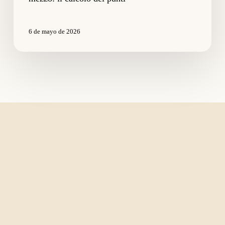
per
sette
anche
6 de mayo de 2026
mezzo:
il
calcolo
dei
punti