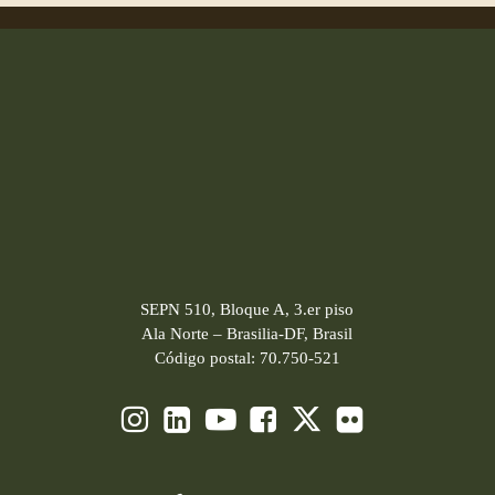
SEPN 510, Bloque A, 3.er piso
Ala Norte – Brasilia-DF, Brasil
Código postal: 70.750-521