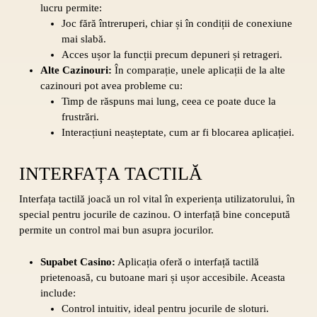
lucru permite:
Joc fără întreruperi, chiar și în condiții de conexiune
mai slabă.
Acces ușor la funcții precum depuneri și retrageri.
Alte Cazinouri:
În comparație, unele aplicații de la alte
cazinouri pot avea probleme cu:
Timp de răspuns mai lung, ceea ce poate duce la
frustrări.
Interacțiuni neașteptate, cum ar fi blocarea aplicației.
INTERFAȚA TACTILĂ
Interfața tactilă joacă un rol vital în experiența utilizatorului, în
special pentru jocurile de cazinou. O interfață bine concepută
permite un control mai bun asupra jocurilor.
Supabet Casino:
Aplicația oferă o interfață tactilă
prietenoasă, cu butoane mari și ușor accesibile. Aceasta
include:
Control intuitiv, ideal pentru jocurile de sloturi.