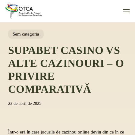
Skip
Men
to
main
content
Sem categoria
SUPABET CASINO VS
ALTE CAZINOURI – O
PRIVIRE
COMPARATIVĂ
22 de abril de 2025
Într-o eră în care jocurile de cazinou online devin din ce în ce