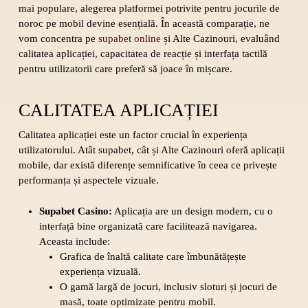
mai populare, alegerea platformei potrivite pentru jocurile de
noroc pe mobil devine esențială. În această comparație, ne
vom concentra pe
supabet online
și Alte Cazinouri, evaluând
calitatea aplicației, capacitatea de reacție și interfața tactilă
pentru utilizatorii care preferă să joace în mișcare.
CALITATEA APLICAȚIEI
Calitatea aplicației este un factor crucial în experiența
utilizatorului. Atât supabet, cât și Alte Cazinouri oferă aplicații
mobile, dar există diferențe semnificative în ceea ce privește
performanța și aspectele vizuale.
Supabet Casino:
Aplicația are un design modern, cu o
interfață bine organizată care facilitează navigarea.
Aceasta include:
Grafica de înaltă calitate care îmbunătățește
experiența vizuală.
O gamă largă de jocuri, inclusiv sloturi și jocuri de
masă, toate optimizate pentru mobil.