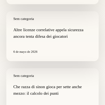
Altre
licenze
Sem categoria
correlative
appela
Altre licenze correlative appela sicurezza
sicurezza
ancora tenta difesa dei giocatori
ancora
tenta
difesa
6 de mayo de 2026
dei
giocatori
Che
razza
Sem categoria
di
sinon
Che razza di sinon gioca per sette anche
gioca
mezzo: il calcolo dei punti
per
sette