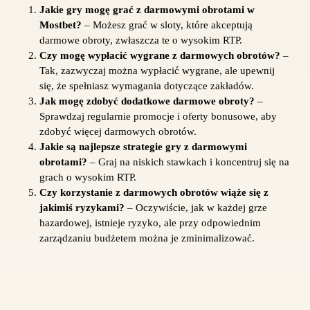
Jakie gry mogę grać z darmowymi obrotami w
Mostbet?
– Możesz grać w sloty, które akceptują
darmowe obroty, zwłaszcza te o wysokim RTP.
Czy mogę wypłacić wygrane z darmowych obrotów?
–
Tak, zazwyczaj można wypłacić wygrane, ale upewnij
się, że spełniasz wymagania dotyczące zakładów.
Jak mogę zdobyć dodatkowe darmowe obroty?
–
Sprawdzaj regularnie promocje i oferty bonusowe, aby
zdobyć więcej darmowych obrotów.
Jakie są najlepsze strategie gry z darmowymi
obrotami?
– Graj na niskich stawkach i koncentruj się na
grach o wysokim RTP.
Czy korzystanie z darmowych obrotów wiąże się z
jakimiś ryzykami?
– Oczywiście, jak w każdej grze
hazardowej, istnieje ryzyko, ale przy odpowiednim
zarządzaniu budżetem można je zminimalizować.