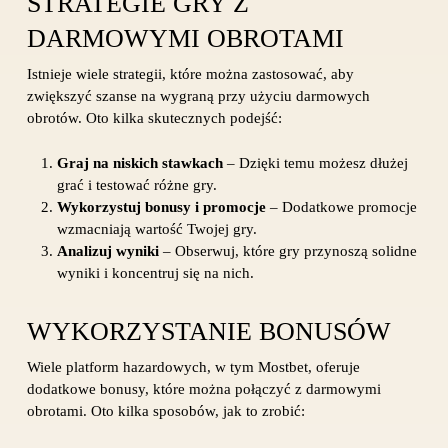
STRATEGIE GRY Z
DARMOWYMI OBROTAMI
Istnieje wiele strategii, które można zastosować, aby
zwiększyć szanse na wygraną przy użyciu darmowych
obrotów. Oto kilka skutecznych podejść:
Graj na niskich stawkach
– Dzięki temu możesz dłużej
grać i testować różne gry.
Wykorzystuj bonusy i promocje
– Dodatkowe promocje
wzmacniają wartość Twojej gry.
Analizuj wyniki
– Obserwuj, które gry przynoszą solidne
wyniki i koncentruj się na nich.
WYKORZYSTANIE BONUSÓW
Wiele platform hazardowych, w tym Mostbet, oferuje
dodatkowe bonusy, które można połączyć z darmowymi
obrotami. Oto kilka sposobów, jak to zrobić: