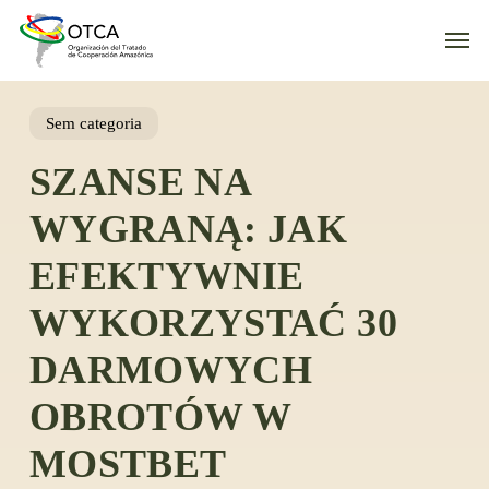
Skip
Men
to
main
content
Sem categoria
SZANSE NA
WYGRANĄ: JAK
EFEKTYWNIE
WYKORZYSTAĆ 30
DARMOWYCH
OBROTÓW W
MOSTBET