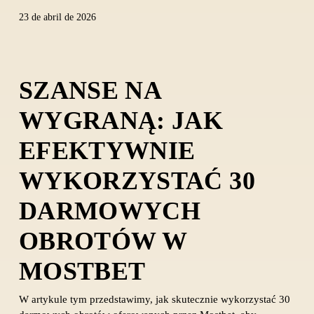
23 de abril de 2026
SZANSE NA
WYGRANĄ: JAK
EFEKTYWNIE
WYKORZYSTAĆ 30
DARMOWYCH
OBROTÓW W
MOSTBET
W artykule tym przedstawimy, jak skutecznie wykorzystać 30