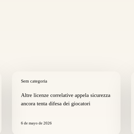
Altre
C
licenze
Sem categoria
r
correlative
d
appela
s
Altre licenze correlative appela sicurezza
sicurezza
g
ancora tenta difesa dei giocatori
ancora
p
tenta
s
difesa
a
6 de mayo de 2026
dei
m
giocatori
il