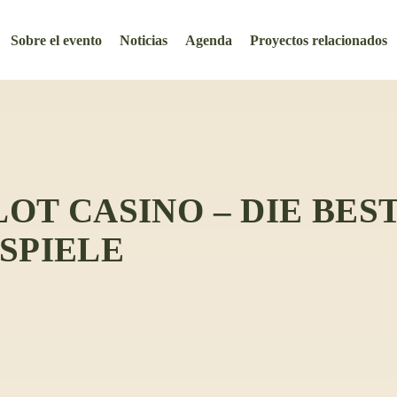
Sobre el evento
Noticias
Agenda
Proyectos relacionados
OT CASINO – DIE BES
SPIELE