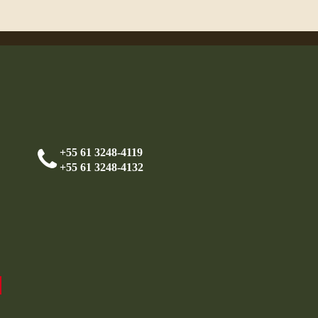
+55 61 3248-4119
+55 61 3248-4132