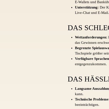
E-Wallets und Banküb
Unterstützung:
Der Ku
Live-Chat und E-Mail.
DAS SCHLE
Wettanforderungen:
E
das Gewinnen erschwe
Begrenzte Spielauswa
Tischspiele größer sei
Verfügbare Sprachen
entgegenzukommen.
DAS HÄSSL
Langsame Auszahlun
kann.
Technische Probleme
beeinträchtigen.