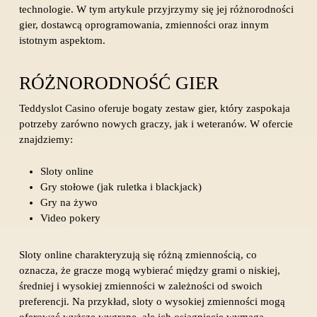
technologie. W tym artykule przyjrzymy się jej różnorodności
gier, dostawcą oprogramowania, zmienności oraz innym
istotnym aspektom.
RÓŻNORODNOŚĆ GIER
Teddyslot Casino oferuje bogaty zestaw gier, który zaspokaja
potrzeby zarówno nowych graczy, jak i weteranów. W ofercie
znajdziemy:
Sloty online
Gry stołowe (jak ruletka i blackjack)
Gry na żywo
Video pokery
Sloty online charakteryzują się różną zmiennością, co
oznacza, że gracze mogą wybierać między grami o niskiej,
średniej i wysokiej zmienności w zależności od swoich
preferencji. Na przykład, sloty o wysokiej zmienności mogą
oferować wyższe wygrane, ale ich osiągnięcie wymaga