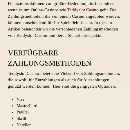
Finanztransaktionen von größter Bedeutung, insbesondere
wenn es um Online-Casinos wie
Teddyslot Casino
geht. Die
Zahlungsmethoden, die von einem Casino angeboten werden,
können entscheidend für Ihr Spielerlebnis sein. In diesem
Artikel beleuchten wir die verschiedenen Zahlungsmethoden
von Teddyslot Casino und deren Sicherheitsaspekte.
VERFÜGBARE
ZAHLUNGSMETHODEN
Teddyslot Casino bietet eine Vielzahl von Zahlungsmethoden,
die sowohl für Einzahlungen als auch für Auszahlungen
genutzt werden können. Hier sind die gängigsten Optionen:
Visa
MasterCard
PayPal
Skrill
Neteller