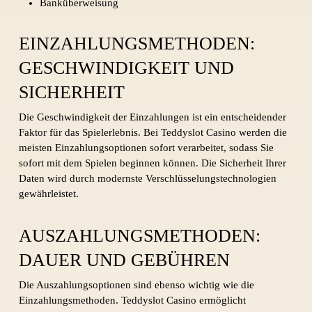
Banküberweisung
EINZAHLUNGSMETHODEN:
GESCHWINDIGKEIT UND
SICHERHEIT
Die Geschwindigkeit der Einzahlungen ist ein entscheidender
Faktor für das Spielerlebnis. Bei Teddyslot Casino werden die
meisten Einzahlungsoptionen sofort verarbeitet, sodass Sie
sofort mit dem Spielen beginnen können. Die Sicherheit Ihrer
Daten wird durch modernste Verschlüsselungstechnologien
gewährleistet.
AUSZAHLUNGSMETHODEN:
DAUER UND GEBÜHREN
Die Auszahlungsoptionen sind ebenso wichtig wie die
Einzahlungsmethoden. Teddyslot Casino ermöglicht