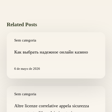
Related Posts
Как
выбрать
Sem categoria
надежное
онлайн
Как выбрать надежное онлайн казино
казино
6 de mayo de 2026
Altre
licenze
Sem categoria
correlative
appela
Altre licenze correlative appela sicurezza
sicurezza