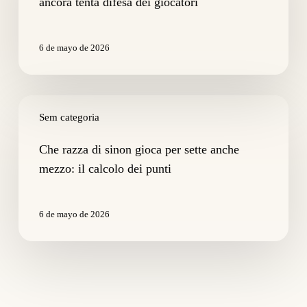
ancora tenta difesa dei giocatori
ancora
tenta
difesa
6 de mayo de 2026
dei
giocatori
Che
razza
Sem categoria
di
sinon
Che razza di sinon gioca per sette anche
gioca
mezzo: il calcolo dei punti
per
sette
anche
6 de mayo de 2026
mezzo:
il
calcolo
dei
punti