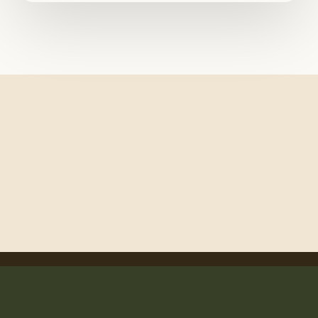
calcolo
dei
punti