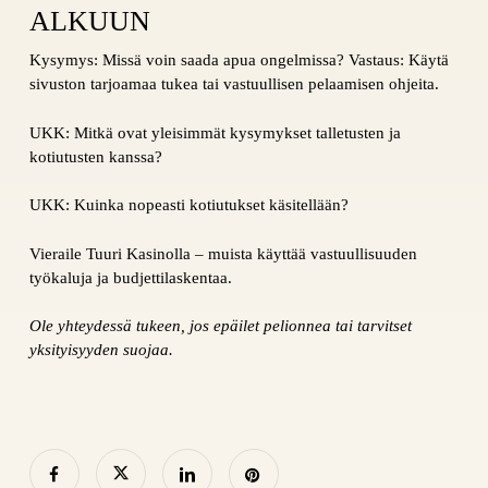
ALKUUN
Kysymys: Missä voin saada apua ongelmissa? Vastaus: Käytä
sivuston tarjoamaa tukea tai vastuullisen pelaamisen ohjeita.
UKK: Mitkä ovat yleisimmät kysymykset talletusten ja
kotiutusten kanssa?
UKK: Kuinka nopeasti kotiutukset käsitellään?
Vieraile Tuuri Kasinolla – muista käyttää vastuullisuuden
työkaluja ja budjettilaskentaa.
Ole yhteydessä tukeen, jos epäilet pelionnea tai tarvitset
yksityisyyden suojaa.