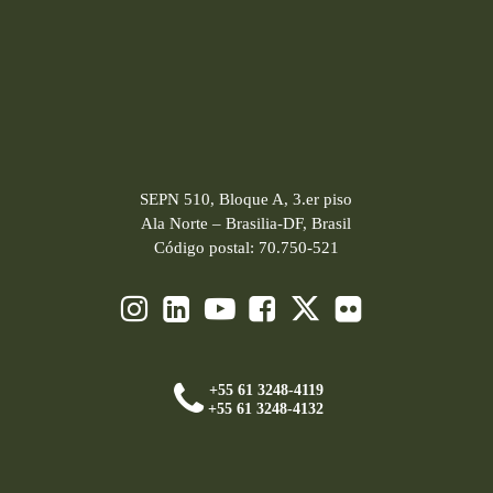
SEPN 510, Bloque A, 3.er piso
Ala Norte – Brasilia-DF, Brasil
Código postal: 70.750-521
+55 61 3248-4119
+55 61 3248-4132