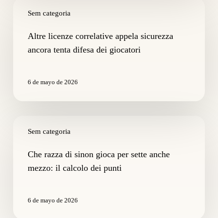
Altre
licenze
Sem categoria
correlative
appela
Altre licenze correlative appela sicurezza
sicurezza
ancora tenta difesa dei giocatori
ancora
tenta
difesa
6 de mayo de 2026
dei
giocatori
Che
razza
Sem categoria
di
sinon
Che razza di sinon gioca per sette anche
gioca
mezzo: il calcolo dei punti
per
sette
anche
6 de mayo de 2026
mezzo:
il