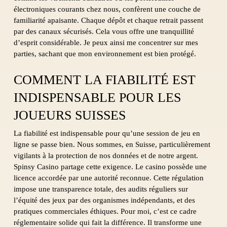
électroniques courants chez nous, confèrent une couche de
familiarité apaisante. Chaque dépôt et chaque retrait passent
par des canaux sécurisés. Cela vous offre une tranquillité
d’esprit considérable. Je peux ainsi me concentrer sur mes
parties, sachant que mon environnement est bien protégé.
COMMENT LA FIABILITÉ EST
INDISPENSABLE POUR LES
JOUEURS SUISSES
La fiabilité est indispensable pour qu’une session de jeu en
ligne se passe bien. Nous sommes, en Suisse, particulièrement
vigilants à la protection de nos données et de notre argent.
Spinsy Casino partage cette exigence. Le casino possède une
licence accordée par une autorité reconnue. Cette régulation
impose une transparence totale, des audits réguliers sur
l’équité des jeux par des organismes indépendants, et des
pratiques commerciales éthiques. Pour moi, c’est ce cadre
réglementaire solide qui fait la différence. Il transforme une