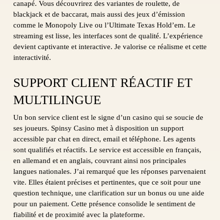
canapé. Vous découvrirez des variantes de roulette, de
blackjack et de baccarat, mais aussi des jeux d’émission
comme le Monopoly Live ou l’Ultimate Texas Hold’em. Le
streaming est lisse, les interfaces sont de qualité. L’expérience
devient captivante et interactive. Je valorise ce réalisme et cette
interactivité.
SUPPORT CLIENT RÉACTIF ET
MULTILINGUE
Un bon service client est le signe d’un casino qui se soucie de
ses joueurs. Spinsy Casino met à disposition un support
accessible par chat en direct, email et téléphone. Les agents
sont qualifiés et réactifs. Le service est accessible en français,
en allemand et en anglais, couvrant ainsi nos principales
langues nationales. J’ai remarqué que les réponses parvenaient
vite. Elles étaient précises et pertinentes, que ce soit pour une
question technique, une clarification sur un bonus ou une aide
pour un paiement. Cette présence consolide le sentiment de
fiabilité et de proximité avec la plateforme.