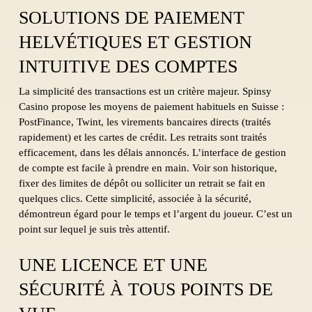
SOLUTIONS DE PAIEMENT
HELVÉTIQUES ET GESTION
INTUITIVE DES COMPTES
La simplicité des transactions est un critère majeur. Spinsy
Casino propose les moyens de paiement habituels en Suisse :
PostFinance, Twint, les virements bancaires directs (traités
rapidement) et les cartes de crédit. Les retraits sont traités
efficacement, dans les délais annoncés. L’interface de gestion
de compte est facile à prendre en main. Voir son historique,
fixer des limites de dépôt ou solliciter un retrait se fait en
quelques clics. Cette simplicité, associée à la sécurité,
démontreun égard pour le temps et l’argent du joueur. C’est un
point sur lequel je suis très attentif.
UNE LICENCE ET UNE
SÉCURITÉ À TOUS POINTS DE