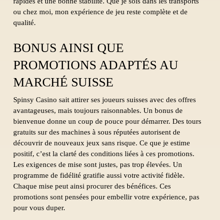
rapides et une bonne stabilité. Que je sois dans les transports
ou chez moi, mon expérience de jeu reste complète et de
qualité.
BONUS AINSI QUE
PROMOTIONS ADAPTÉS AU
MARCHÉ SUISSE
Spinsy Casino sait attirer ses joueurs suisses avec des offres
avantageuses, mais toujours raisonnables. Un bonus de
bienvenue donne un coup de pouce pour démarrer. Des tours
gratuits sur des machines à sous réputées autorisent de
découvrir de nouveaux jeux sans risque. Ce que je estime
positif, c’est la clarté des conditions liées à ces promotions.
Les exigences de mise sont justes, pas trop élevées. Un
programme de fidélité gratifie aussi votre activité fidèle.
Chaque mise peut ainsi procurer des bénéfices. Ces
promotions sont pensées pour embellir votre expérience, pas
pour vous duper.