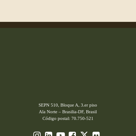
SEPN 510, Bloque A, 3.er piso
Ala Norte – Brasilia-DF, Brasil
Código postal: 70.750-521