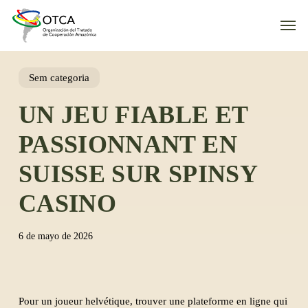
Skip
Men
to
main
content
Sem categoria
UN JEU FIABLE ET
PASSIONNANT EN
SUISSE SUR SPINSY
CASINO
6 de mayo de 2026
Pour un joueur helvétique, trouver une plateforme en ligne qui