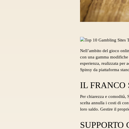
Nell’ambito del gioco onli
con una gamma modifiche cre
esperienza, realizzata per a
Spinsy da piattaforma stand
IL FRANCO
Per chiarezza e comodità, S
scelta annulla i costi di c
loro saldo. Gestire il propr
SUPPORTO 