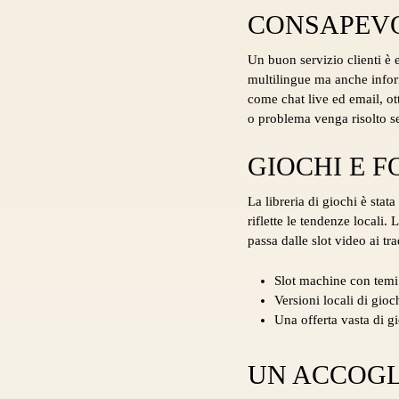
CONSAPEV
Un buon servizio clienti è 
multilingue ma anche informa
come chat live ed email, ot
o problema venga risolto se
GIOCHI E 
La libreria di giochi è stat
riflette le tendenze locali.
passa dalle slot video ai tr
Slot machine con temi b
Versioni locali di gio
Una offerta vasta di g
UN ACCOGL