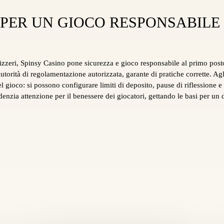
 PER UN GIOCO RESPONSABILE
vizzeri, Spinsy Casino pone sicurezza e gioco responsabile al primo post
torità di regolamentazione autorizzata, garante di pratiche corrette. Agli
el gioco: si possono configurare limiti di deposito, pause di riflessione e
enzia attenzione per il benessere dei giocatori, gettando le basi per un 