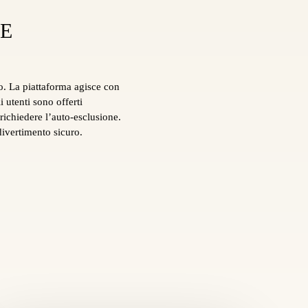
 E
o. La piattaforma agisce con
 utenti sono offerti
 richiedere l’auto-esclusione.
divertimento sicuro.