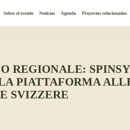
Sobre el evento
Noticias
Agenda
Proyectos relacionados
O REGIONALE: SPINSY
LA PIATTAFORMA ALL
E SVIZZERE