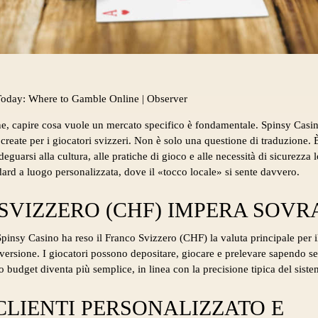
ne, capire cosa vuole un mercato specifico è fondamentale. Spinsy Casino
ate per i giocatori svizzeri. Non è solo una questione di traduzione. È
deguarsi alla cultura, alle pratiche di gioco e alle necessità di sicurezza
ard a luogo personalizzata, dove il «tocco locale» si sente davvero.
 SVIZZERO (CHF) IMPERA SOV
pinsy Casino ha reso il Franco Svizzero (CHF) la valuta principale per i
onversione. I giocatori possono depositare, giocare e prelevare sapendo s
io budget diventa più semplice, in linea con la precisione tipica del siste
CLIENTI PERSONALIZZATO E