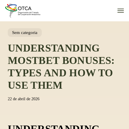
Skip
Men
to
main
content
Sem categoria
UNDERSTANDING
MOSTBET BONUSES:
TYPES AND HOW TO
USE THEM
22 de abril de 2026
UNDERSTANDING