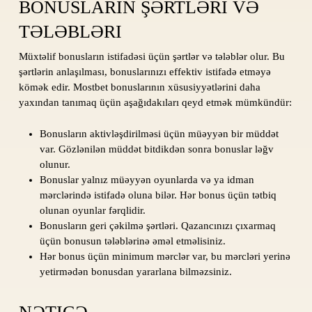
BONUSLARIN ŞƏRTLƏRI VƏ
TƏLƏBLƏRI
Müxtəlif bonusların istifadəsi üçün şərtlər və tələblər olur. Bu
şərtlərin anlaşılması, bonuslarınızı effektiv istifadə etməyə
kömək edir. Mostbet bonuslarının xüsusiyyətlərini daha
yaxından tanımaq üçün aşağıdakıları qeyd etmək mümkündür:
Bonusların aktivləşdirilməsi üçün müəyyən bir müddət
var. Gözlənilən müddət bitdikdən sonra bonuslar ləğv
olunur.
Bonuslar yalnız müəyyən oyunlarda və ya idman
mərclərində istifadə oluna bilər. Hər bonus üçün tətbiq
olunan oyunlar fərqlidir.
Bonusların geri çəkilmə şərtləri. Qazancınızı çıxarmaq
üçün bonusun tələblərinə əməl etməlisiniz.
Hər bonus üçün minimum mərclər var, bu mərcləri yerinə
yetirmədən bonusdan yararlana bilməzsiniz.