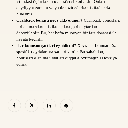
istifadəsi üçün lazım olan xüsusi kodlardır. Onları
qeydiyyat zamanı və ya depozit edərkən istifadə edə
bilərsiniz.
Cashback bonusu necə əldə olunur?
Cashback bonusları,
itirilən mərclərdə istifadəçilərə geri qaytarılan
depozitlərdir. Bu, her həftə müəyyən bir faiz dərəcəsi ilə
həyata keçirilir.
Hər bonusun şərtləri eynidirmi?
Xeyr, hər bonusun öz
spesifik qaydaları və şərtləri vardır. Bu səbəbdən,
bonusları olan məlumatları diqqətlə oxumağınızı tövsiyə
edirik.