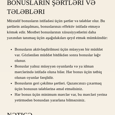
BONUSLARIN ŞƏRTLƏRI VƏ
TƏLƏBLƏRI
Müxtəlif bonusların istifadəsi üçün şərtlər və tələblər olur. Bu
şərtlərin anlaşılması, bonuslarınızı effektiv istifadə etməyə
kömək edir. Mostbet bonuslarının xüsusiyyətlərini daha
yaxından tanımaq üçün aşağıdakıları qeyd etmək mümkündür:
Bonusların aktivləşdirilməsi üçün müəyyən bir müddət
var. Gözlənilən müddət bitdikdən sonra bonuslar ləğv
olunur.
Bonuslar yalnız müəyyən oyunlarda və ya idman
mərclərində istifadə oluna bilər. Hər bonus üçün tətbiq
olunan oyunlar fərqlidir.
Bonusların geri çəkilmə şərtləri. Qazancınızı çıxarmaq
üçün bonusun tələblərinə əməl etməlisiniz.
Hər bonus üçün minimum mərclər var, bu mərcləri yerinə
yetirmədən bonusdan yararlana bilməzsiniz.