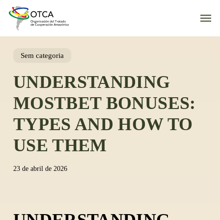
Skip
Men
to
main
content
Sem categoria
UNDERSTANDING
MOSTBET BONUSES:
TYPES AND HOW TO
USE THEM
23 de abril de 2026
UNDERSTANDING