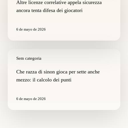
appela
Altre licenze correlative appela sicurezza
sicurezza
ancora tenta difesa dei giocatori
ancora
tenta
difesa
6 de mayo de 2026
dei
giocatori
Che
razza
Sem categoria
di
sinon
Che razza di sinon gioca per sette anche
gioca
mezzo: il calcolo dei punti
per
sette
anche
6 de mayo de 2026
mezzo:
il
calcolo
dei
punti