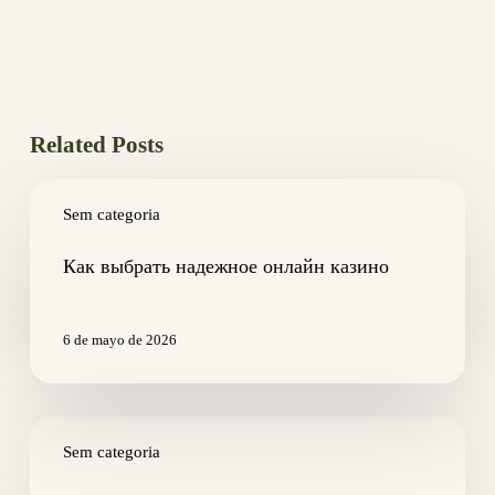
Related Posts
Как
выбрать
Sem categoria
надежное
онлайн
Как выбрать надежное онлайн казино
казино
6 de mayo de 2026
Altre
licenze
Sem categoria
correlative