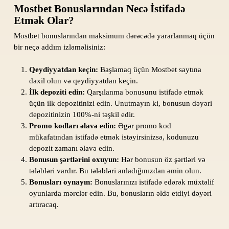
Mostbet Bonuslarından Necə İstifadə
Etmək Olar?
Mostbet bonuslarından maksimum dərəcədə yararlanmaq üçün
bir neçə addım izləməlisiniz:
Qeydiyyatdan keçin:
Başlamaq üçün Mostbet saytına
daxil olun və qeydiyyatdan keçin.
İlk depoziti edin:
Qarşılanma bonusunu istifadə etmək
üçün ilk depozitinizi edin. Unutmayın ki, bonusun dəyəri
depozitinizin 100%-ni təşkil edir.
Promo kodları əlavə edin:
Əgər promo kod
mükafatından istifadə etmək istəyirsinizsə, kodunuzu
depozit zamanı əlavə edin.
Bonusun şərtlərini oxuyun:
Hər bonusun öz şərtləri və
tələbləri vardır. Bu tələbləri anladığınızdan əmin olun.
Bonusları oynayın:
Bonuslarınızı istifadə edərək müxtəlif
oyunlarda mərclər edin. Bu, bonusların əldə etdiyi dəyəri
artıracaq.