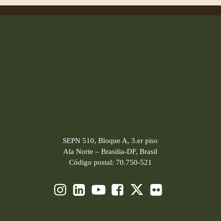
SEPN 510, Bloque A, 3.er piso
Ala Norte – Brasilia-DF, Brasil
Código postal: 70.750-521