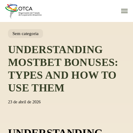
Skip
Men
to
main
content
Sem categoria
UNDERSTANDING
MOSTBET BONUSES:
TYPES AND HOW TO
USE THEM
23 de abril de 2026
UNDERSTANDING