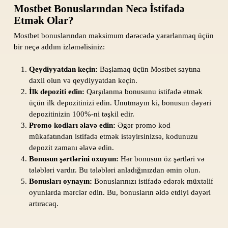
Mostbet Bonuslarından Necə İstifadə
Etmək Olar?
Mostbet bonuslarından maksimum dərəcədə yararlanmaq üçün
bir neçə addım izləməlisiniz:
Qeydiyyatdan keçin:
Başlamaq üçün Mostbet saytına
daxil olun və qeydiyyatdan keçin.
İlk depoziti edin:
Qarşılanma bonusunu istifadə etmək
üçün ilk depozitinizi edin. Unutmayın ki, bonusun dəyəri
depozitinizin 100%-ni təşkil edir.
Promo kodları əlavə edin:
Əgər promo kod
mükafatından istifadə etmək istəyirsinizsə, kodunuzu
depozit zamanı əlavə edin.
Bonusun şərtlərini oxuyun:
Hər bonusun öz şərtləri və
tələbləri vardır. Bu tələbləri anladığınızdan əmin olun.
Bonusları oynayın:
Bonuslarınızı istifadə edərək müxtəlif
oyunlarda mərclər edin. Bu, bonusların əldə etdiyi dəyəri
artıracaq.