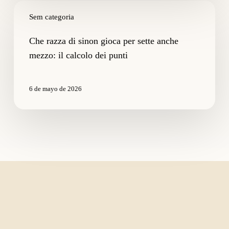
Che
razza
Sem categoria
di
sinon
Che razza di sinon gioca per sette anche
gioca
mezzo: il calcolo dei punti
per
sette
anche
6 de mayo de 2026
mezzo:
il
calcolo
dei
punti