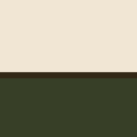
слоте
с
множи