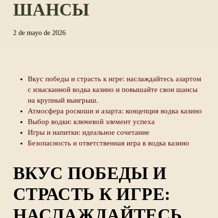
ШАНСЫ
2 de mayo de 2026
Вкус победы и страсть к игре: наслаждайтесь азартом
с изысканной водка казино и повышайте свои шансы
на крупный выигрыш.
Атмосфера роскоши и азарта: концепция водка казино
Выбор водки: ключевой элемент успеха
Игры и напитки: идеальное сочетание
Безопасность и ответственная игра в водка казино
ВКУС ПОБЕДЫ И
СТРАСТЬ К ИГРЕ:
НАСЛАЖДАЙТЕСЬ