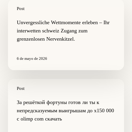
Unvergessliche
Wettmomente
Post
erleben
–
Unvergessliche Wettmomente erleben – Ihr
Ihr
interwetten schweiz Zugang zum
interwetten
grenzenlosen Nervenkitzel.
schweiz
Zugang
zum
6 de mayo de 2026
grenzenlosen
Nervenkitzel.
За
решёткой
Post
фортуны
готов
За решёткой фортуны готов ли ты к
ли
непредсказуемым выигрышам до x150 000
ты
с olimp com скачать
к
непредсказуемым