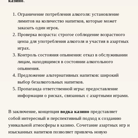
казино
.
Ограничение потребления алкоголя: установление
лимитов на количество напитков, которые может
заказать один игрок.
Проверка возраста: строгое соблюдение возрастного
ценза для употребления алкоголя и участия в азартных
играх.
Контроль состояния опьянения: отказ в обслуживании
лицам, находящимся в состоянии алкогольного
опьянения.
Предложение альтернативных напитков: широкий
выбор безалкогольных напитков.
Пропаганда ответственной игры: предоставление
информации о рисках, связанных с азартными играми.
В заключение, концепция
водка казино
представляет
собой интересный и перспективный подход к созданию
уникальной атмосферы в казино. Сочетание азартных игр и
изысканных напитков позволяет привлечь новую