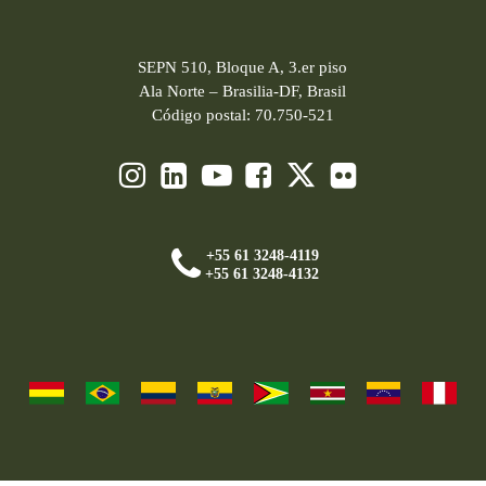
SEPN 510, Bloque A, 3.er piso
Ala Norte – Brasilia-DF, Brasil
Código postal: 70.750-521
+55 61 3248-4119
+55 61 3248-4132