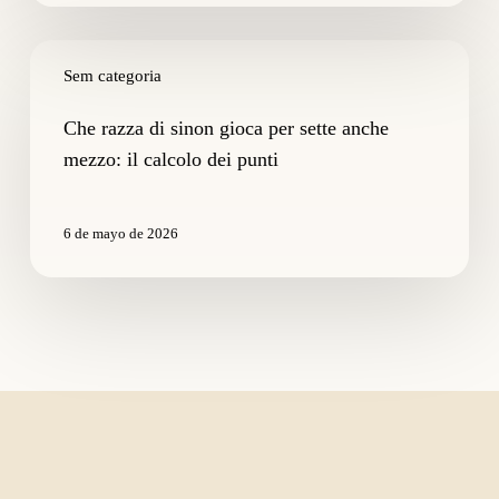
giocatori
Che
razza
Sem categoria
di
sinon
Che razza di sinon gioca per sette anche
gioca
mezzo: il calcolo dei punti
per
sette
anche
6 de mayo de 2026
mezzo:
il
calcolo
dei
punti