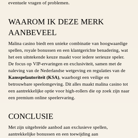
eventuele vragen of problemen.
WAAROM IK DEZE MERK
AANBEVEEL
Malina casino biedt een unieke combinatie van hoogwaardige
spellen, royale bonussen en een klantgerichte benadering, wat
het een uitstekende keuze maakt voor iedere serieuze speler.
De focus op VIP-ervaringen en exclusiviteit, samen met de
naleving van de Nederlandse wetgeving en regulaties van de
Kansspelautoriteit (KSA)
, waarborgt een veilige en
betrouwbare speelomgeving. Dit alles maakt malina casino tot
een aantrekkelijke optie voor high-rollers die op zoek zijn naar
een premium online speelervaring.
CONCLUSIE
Met zijn uitgebreide aanbod aan exclusieve spellen,
aantrekkelijke bonussen en een toewijding aan