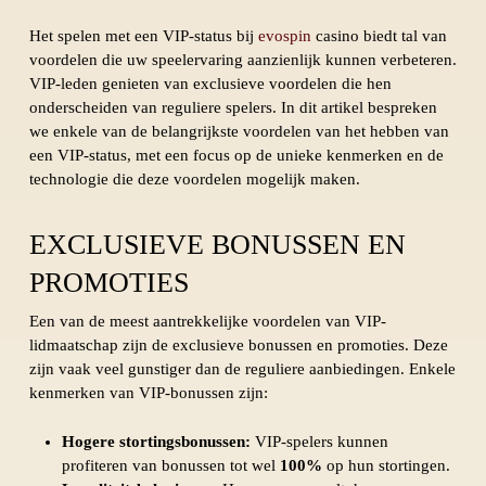
Het spelen met een VIP-status bij
evospin
casino biedt tal van
voordelen die uw speelervaring aanzienlijk kunnen verbeteren.
VIP-leden genieten van exclusieve voordelen die hen
onderscheiden van reguliere spelers. In dit artikel bespreken
we enkele van de belangrijkste voordelen van het hebben van
een VIP-status, met een focus op de unieke kenmerken en de
technologie die deze voordelen mogelijk maken.
EXCLUSIEVE BONUSSEN EN
PROMOTIES
Een van de meest aantrekkelijke voordelen van VIP-
lidmaatschap zijn de exclusieve bonussen en promoties. Deze
zijn vaak veel gunstiger dan de reguliere aanbiedingen. Enkele
kenmerken van VIP-bonussen zijn:
Hogere stortingsbonussen:
VIP-spelers kunnen
profiteren van bonussen tot wel
100%
op hun stortingen.