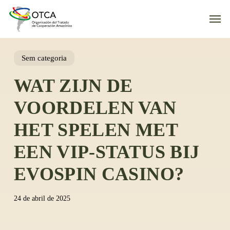
Skip
Men
to
main
content
Sem categoria
WAT ZIJN DE
VOORDELEN VAN
HET SPELEN MET
EEN VIP-STATUS BIJ
EVOSPIN CASINO?
24 de abril de 2025