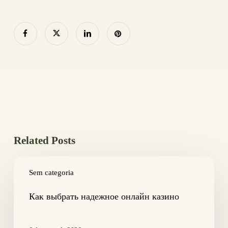
Related Posts
Как
выбрать
Sem categoria
надежное
онлайн
Как выбрать надежное онлайн казино
казино