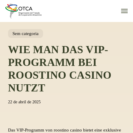
Skip
Men
to
main
content
Sem categoria
WIE MAN DAS VIP-
PROGRAMM BEI
ROOSTINO CASINO
NUTZT
22 de abril de 2025
Das VIP-Programm von roostino casino bietet eine exklusive