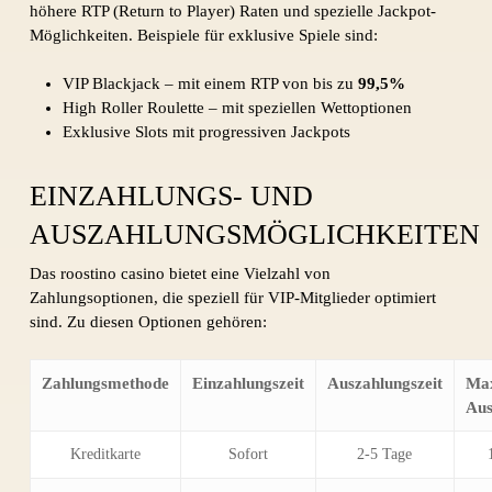
höhere RTP (Return to Player) Raten und spezielle Jackpot-
Möglichkeiten. Beispiele für exklusive Spiele sind:
VIP Blackjack – mit einem RTP von bis zu
99,5%
High Roller Roulette – mit speziellen Wettoptionen
Exklusive Slots mit progressiven Jackpots
EINZAHLUNGS- UND
AUSZAHLUNGSMÖGLICHKEITEN
Das roostino casino bietet eine Vielzahl von
Zahlungsoptionen, die speziell für VIP-Mitglieder optimiert
sind. Zu diesen Optionen gehören:
Zahlungsmethode
Einzahlungszeit
Auszahlungszeit
Ma
Aus
Kreditkarte
Sofort
2-5 Tage