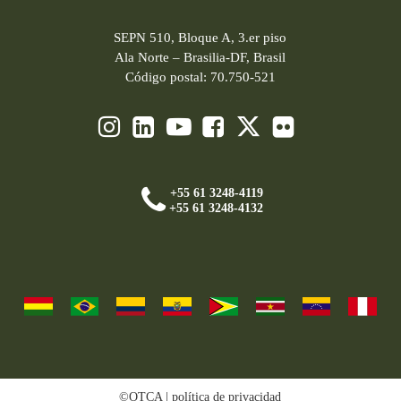
SEPN 510, Bloque A, 3.er piso
Ala Norte – Brasilia-DF, Brasil
Código postal: 70.750-521
+55 61 3248-4119
+55 61 3248-4132
©OTCA |
política de privacidad