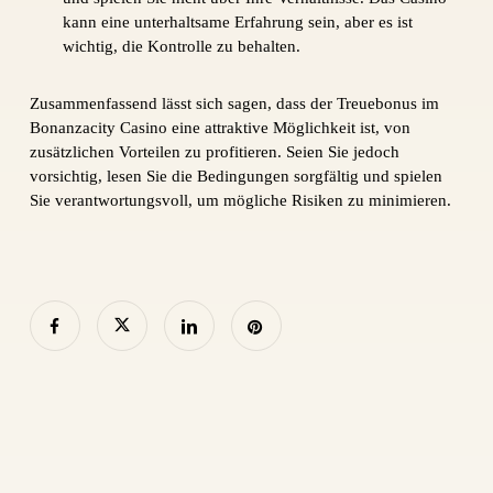
kann eine unterhaltsame Erfahrung sein, aber es ist
wichtig, die Kontrolle zu behalten.
Zusammenfassend lässt sich sagen, dass der Treuebonus im
Bonanzacity Casino eine attraktive Möglichkeit ist, von
zusätzlichen Vorteilen zu profitieren. Seien Sie jedoch
vorsichtig, lesen Sie die Bedingungen sorgfältig und spielen
Sie verantwortungsvoll, um mögliche Risiken zu minimieren.