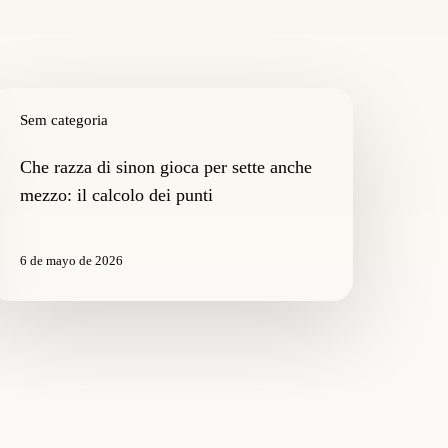
he
azza
Sem categoria
i
inon
Che razza di sinon gioca per sette anche
ioca
mezzo: il calcolo dei punti
er
ette
nche
6 de mayo de 2026
ezzo:
alcolo
ei
unti