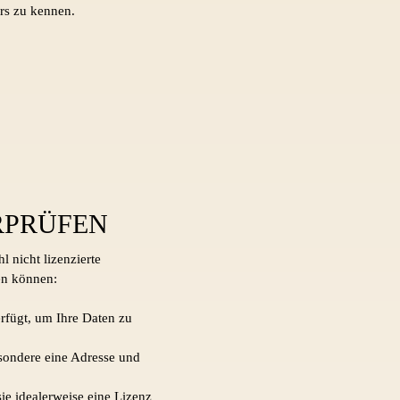
ers zu kennen.
RPRÜFEN
l nicht lizenzierte
ten können:
rfügt, um Ihre Daten zu
esondere eine Adresse und
ie idealerweise eine Lizenz