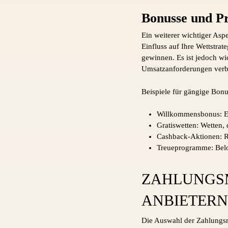
Bonusse und P
Ein weiterer wichtiger As
Einfluss auf Ihre Wettstrat
gewinnen. Es ist jedoch wi
Umsatzanforderungen verb
Beispiele für gängige Bonu
Willkommensbonus: Ei
Gratiswetten: Wetten,
Cashback-Aktionen: Rü
Treueprogramme: Bel
ZAHLUNGSM
ANBIETERN
Die Auswahl der Zahlungsme