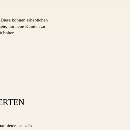
. Diese können erheblichen
pakete, um neue Kunden zu
it hohen
ERTEN
anbieters sein. In