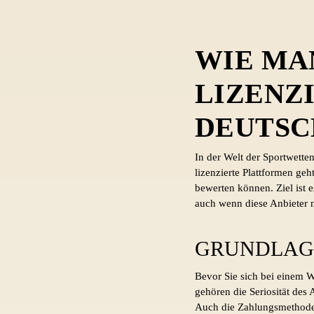
WIE MA
LIZENZ
DEUTSC
In der Welt der Sportwette
lizenzierte Plattformen geh
bewerten können. Ziel ist 
auch wenn diese Anbieter nic
GRUNDLAGE
Bevor Sie sich bei einem We
gehören die Seriosität des
Auch die Zahlungsmethoden 