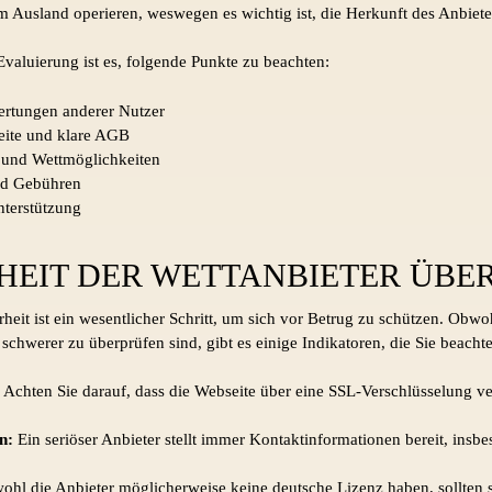
m Ausland operieren, weswegen es wichtig ist, die Herkunft des Anbiet
Evaluierung ist es, folgende Punkte zu beachten:
rtungen anderer Nutzer
eite und klare AGB
 und Wettmöglichkeiten
nd Gebühren
terstützung
RHEIT DER WETTANBIETER ÜBE
eit ist ein wesentlicher Schritt, um sich vor Betrug zu schützen. Obwoh
 schwerer zu überprüfen sind, gibt es einige Indikatoren, die Sie beach
Achten Sie darauf, dass die Webseite über eine SSL-Verschlüsselung ve
n:
Ein seriöser Anbieter stellt immer Kontaktinformationen bereit, insb
hl die Anbieter möglicherweise keine deutsche Lizenz haben, sollten s