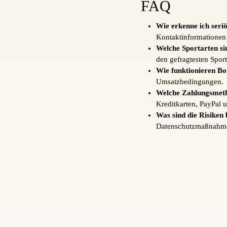
FAQ
Wie erkenne ich seriö
Kontaktinformationen
Welche Sportarten si
den gefragtesten Sport
Wie funktionieren Bo
Umsatzbedingungen.
Welche Zahlungsmetho
Kreditkarten, PayPal 
Was sind die Risiken 
Datenschutzmaßnahme