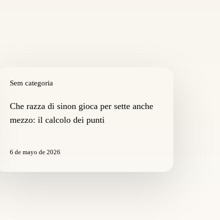
he
azza
Sem categoria
i
inon
Che razza di sinon gioca per sette anche
ioca
mezzo: il calcolo dei punti
er
ette
nche
6 de mayo de 2026
ezzo:
alcolo
ei
unti