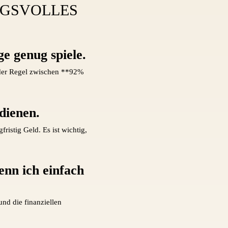
GSVOLLES
e genug spiele.
n der Regel zwischen **92%
dienen.
ristig Geld. Es ist wichtig,
nn ich einfach
und die finanziellen