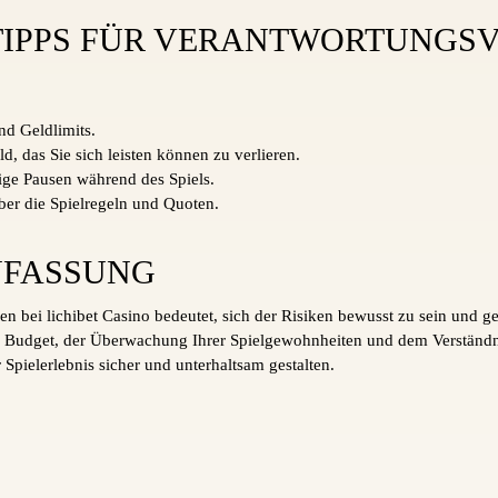
TIPPS FÜR VERANTWORTUNGS
und Geldlimits.
ld, das Sie sich leisten können zu verlieren.
ge Pausen während des Spiels.
ber die Spielregeln und Quoten.
FASSUNG
en bei lichibet Casino bedeutet, sich der Risiken bewusst zu sein und
en Budget, der Überwachung Ihrer Spielgewohnheiten und dem Verständni
Spielerlebnis sicher und unterhaltsam gestalten.