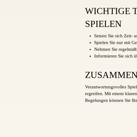
WICHTIGE 
SPIELEN
Setzen Sie sich Zeit- 
Spielen Sie nur mit Ge
Nehmen Sie regelmäßi
Informieren Sie sich ü
ZUSAMMEN
Verantwortungsvolles Spiel
ergreifen. Mit einem klar
Regelungen können Sie Ihr 