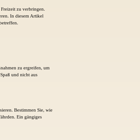
Freizeit zu verbringen.
ren. In diesem Artikel
etreffen.
aßnahmen zu ergreifen, um
 Spaß und nicht aus
sieren. Bestimmen Sie, wie
efährden. Ein gängiges