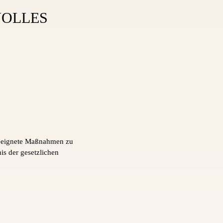
VOLLES
 geeignete Maßnahmen zu
s der gesetzlichen