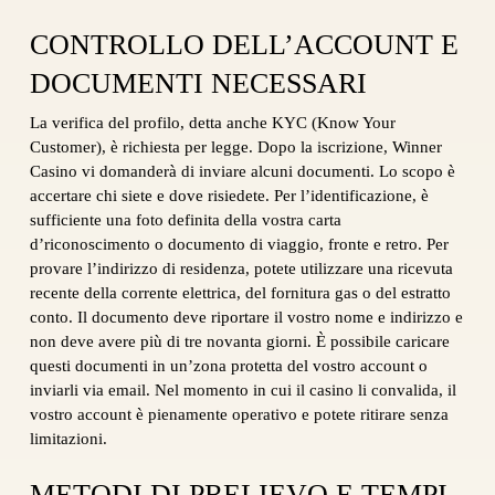
CONTROLLO DELL’ACCOUNT E
DOCUMENTI NECESSARI
La verifica del profilo, detta anche KYC (Know Your
Customer), è richiesta per legge. Dopo la iscrizione, Winner
Casino vi domanderà di inviare alcuni documenti. Lo scopo è
accertare chi siete e dove risiedete. Per l’identificazione, è
sufficiente una foto definita della vostra carta
d’riconoscimento o documento di viaggio, fronte e retro. Per
provare l’indirizzo di residenza, potete utilizzare una ricevuta
recente della corrente elettrica, del fornitura gas o del estratto
conto. Il documento deve riportare il vostro nome e indirizzo e
non deve avere più di tre novanta giorni. È possibile caricare
questi documenti in un’zona protetta del vostro account o
inviarli via email. Nel momento in cui il casino li convalida, il
vostro account è pienamente operativo e potete ritirare senza
limitazioni.
METODI DI PRELIEVO E TEMPI