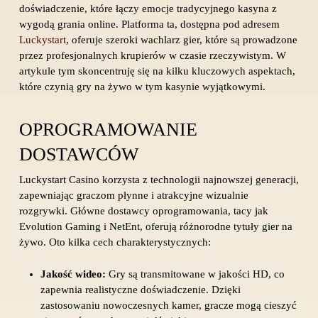
doświadczenie, które łączy emocje tradycyjnego kasyna z
wygodą grania online. Platforma ta, dostępna pod adresem
Luckystart
, oferuje szeroki wachlarz gier, które są prowadzone
przez profesjonalnych krupierów w czasie rzeczywistym. W
artykule tym skoncentruję się na kilku kluczowych aspektach,
które czynią gry na żywo w tym kasynie wyjątkowymi.
OPROGRAMOWANIE
DOSTAWCÓW
Luckystart Casino korzysta z technologii najnowszej generacji,
zapewniając graczom płynne i atrakcyjne wizualnie
rozgrywki. Główne dostawcy oprogramowania, tacy jak
Evolution Gaming i NetEnt, oferują różnorodne tytuły gier na
żywo. Oto kilka cech charakterystycznych:
Jakość wideo:
Gry są transmitowane w jakości HD, co
zapewnia realistyczne doświadczenie. Dzięki
zastosowaniu nowoczesnych kamer, gracze mogą cieszyć