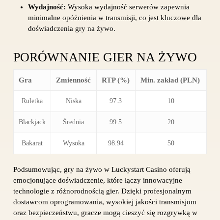
Wydajność:
Wysoka wydajność serwerów zapewnia
minimalne opóźnienia w transmisji, co jest kluczowe dla
doświadczenia gry na żywo.
PORÓWNANIE GIER NA ŻYWO
Gra
Zmienność
RTP (%)
Min. zakład (PLN)
Ruletka
Niska
97.3
10
Blackjack
Średnia
99.5
20
Bakarat
Wysoka
98.94
50
Podsumowując, gry na żywo w Luckystart Casino oferują
emocjonujące doświadczenie, które łączy innowacyjne
technologie z różnorodnością gier. Dzięki profesjonalnym
dostawcom oprogramowania, wysokiej jakości transmisjom
oraz bezpieczeństwu, gracze mogą cieszyć się rozgrywką w