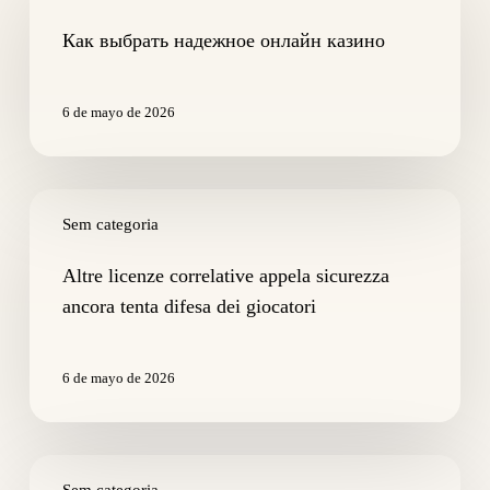
надежное
онлайн
Как выбрать надежное онлайн казино
казино
6 de mayo de 2026
Altre
licenze
Sem categoria
correlative
appela
Altre licenze correlative appela sicurezza
sicurezza
ancora tenta difesa dei giocatori
ancora
tenta
difesa
6 de mayo de 2026
dei
giocatori
Che
razza
Sem categoria