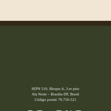
SEPN 510, Bloque A, 3.er piso
Ala Norte – Brasilia-DF, Brasil
Código postal: 70.750-521