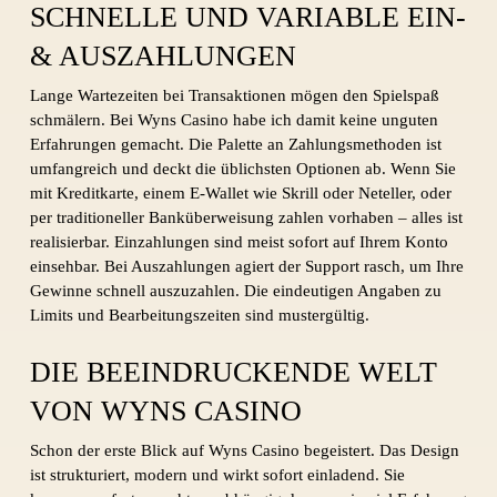
SCHNELLE UND VARIABLE EIN-
& AUSZAHLUNGEN
Lange Wartezeiten bei Transaktionen mögen den Spielspaß
schmälern. Bei Wyns Casino habe ich damit keine unguten
Erfahrungen gemacht. Die Palette an Zahlungsmethoden ist
umfangreich und deckt die üblichsten Optionen ab. Wenn Sie
mit Kreditkarte, einem E-Wallet wie Skrill oder Neteller, oder
per traditioneller Banküberweisung zahlen vorhaben – alles ist
realisierbar. Einzahlungen sind meist sofort auf Ihrem Konto
einsehbar. Bei Auszahlungen agiert der Support rasch, um Ihre
Gewinne schnell auszuzahlen. Die eindeutigen Angaben zu
Limits und Bearbeitungszeiten sind mustergültig.
DIE BEEINDRUCKENDE WELT
VON WYNS CASINO
Schon der erste Blick auf Wyns Casino begeistert. Das Design
ist strukturiert, modern und wirkt sofort einladend. Sie