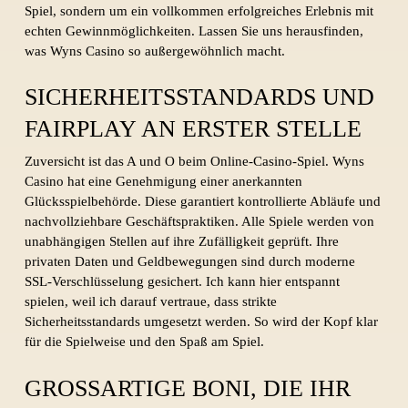
Spiel, sondern um ein vollkommen erfolgreiches Erlebnis mit
echten Gewinnmöglichkeiten. Lassen Sie uns herausfinden,
was Wyns Casino so außergewöhnlich macht.
SICHERHEITSSTANDARDS UND
FAIRPLAY AN ERSTER STELLE
Zuversicht ist das A und O beim Online-Casino-Spiel. Wyns
Casino hat eine Genehmigung einer anerkannten
Glücksspielbehörde. Diese garantiert kontrollierte Abläufe und
nachvollziehbare Geschäftspraktiken. Alle Spiele werden von
unabhängigen Stellen auf ihre Zufälligkeit geprüft. Ihre
privaten Daten und Geldbewegungen sind durch moderne
SSL-Verschlüsselung gesichert. Ich kann hier entspannt
spielen, weil ich darauf vertraue, dass strikte
Sicherheitsstandards umgesetzt werden. So wird der Kopf klar
für die Spielweise und den Spaß am Spiel.
GROSSARTIGE BONI, DIE IHR S