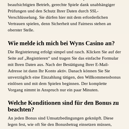
beaufsichtigten Betrieb, gerechte Spiele dank unabhängiger
Prüfungen und den Schutz Ihrer Daten durch SSL-
Verschlüsselung. Sie dürfen hier mit dem erforderlichen
Vertrauen spielen, denn Sicherheit und Fairness stehen an
oberster Stelle.
Wie melde ich mich bei Wyns Casino an?
Die Registrierung erfolgt simpel und rasch. Klicken Sie auf der
Seite auf „Registrieren“ und tragen Sie das einfache Formular
mit Ihren Daten aus. Nach der Bestätigung Ihrer E-Mail-
Adresse ist dann Ihr Konto aktiv. Danach können Sie Sie
unverzüglich eine Einzahlung tätigen, den Willkommensbonus
einlösen und mit dem Spielen beginnen. Der komplette
Vorgang nimmt in Anspruch nur ein paar Minuten.
Welche Konditionen sind für den Bonus zu
beachten?
An jeden Bonus sind Umsatzbedingungen geknüpft. Diese
legen fest, wie oft Sie den Bonusbetrag einsetzen müssen,