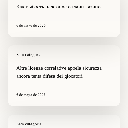
онлайн
Как выбрать надежное онлайн казино
казино
6 de mayo de 2026
Altre
licenze
Sem categoria
correlative
appela
Altre licenze correlative appela sicurezza
sicurezza
ancora tenta difesa dei giocatori
ancora
tenta
difesa
6 de mayo de 2026
dei
giocatori
Che
razza
Sem categoria