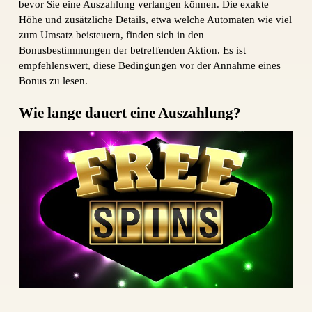
bevor Sie eine Auszahlung verlangen können. Die exakte
Höhe und zusätzliche Details, etwa welche Automaten wie viel
zum Umsatz beisteuern, finden sich in den
Bonusbestimmungen der betreffenden Aktion. Es ist
empfehlenswert, diese Bedingungen vor der Annahme eines
Bonus zu lesen.
Wie lange dauert eine Auszahlung?