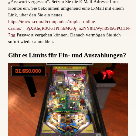
„Passwort vergessen“. Setzen Sie die E-Mail-Adresse Ihres
Kontos ein. Sie bekommen umgehend eine E-Mail mit einem
Link, über den Sie ein neues
https://tracxn.com/d/companies/tropica-online-
casino/__PjXKhqR8U6TPFnbMG0j_nzNY8tLWyh8Sl6GPQHN-
7qg
Passwort vergeben können. Danach vermögen Sie sich
sofort wieder anmelden.
Gibt es Limits für Ein- und Auszahlungen?