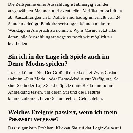
Die Zeitspanne einer Auszahlung ist abhängig von der
ausgewählten Methode und eventuellen Verifikationsschritten
ab. Auszahlungen an E-Wallets sind häufig innerhalb von 24
Stunden erledigt. Banküberweisungen können mehrere
Werktage in Anspruch zu nehmen. Wyns Casino setzt alles
daran, alle Auszahlungsanträge so rasch wie möglich zu
bearbeiten.
Bin ich in der Lage ich Spiele auch im
Demo-Modus spielen?
Ja, das können Sie. Der Großteil der Slots bei Wyns Casino
steht im «Fun Mode» oder Demo-Modus zur Verfügung. So
sind Sie in der Lage Sie die Spiele ohne Risiko und ohne
Anmeldung testen, um deren Stil und die Features
kennenzulernen, bevor Sie um echtes Geld spielen.
Welches Ereignis passiert, wenn ich mein
Passwort vergesse?
Das ist gar kein Problem. Klicken Sie auf der Login-Seite auf