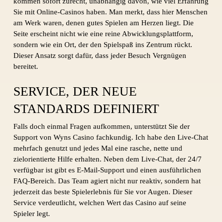
kommen sofort zurecht, unabhängig davon, wie viel Erfahrung
Sie mit Online-Casinos haben. Man merkt, dass hier Menschen
am Werk waren, denen gutes Spielen am Herzen liegt. Die
Seite erscheint nicht wie eine reine Abwicklungsplattform,
sondern wie ein Ort, der den Spielspaß ins Zentrum rückt.
Dieser Ansatz sorgt dafür, dass jeder Besuch Vergnügen
bereitet.
SERVICE, DER NEUE
STANDARDS DEFINIERT
Falls doch einmal Fragen aufkommen, unterstützt Sie der
Support von Wyns Casino fachkundig. Ich habe den Live-Chat
mehrfach genutzt und jedes Mal eine rasche, nette und
zielorientierte Hilfe erhalten. Neben dem Live-Chat, der 24/7
verfügbar ist gibt es E-Mail-Support und einen ausführlichen
FAQ-Bereich. Das Team agiert nicht nur reaktiv, sondern hat
jederzeit das beste Spielerlebnis für Sie vor Augen. Dieser
Service verdeutlicht, welchen Wert das Casino auf seine
Spieler legt.