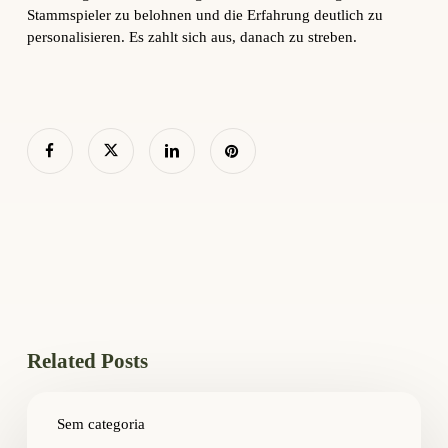
Stammspieler zu belohnen und die Erfahrung deutlich zu
personalisieren. Es zahlt sich aus, danach zu streben.
Related Posts
Как
выбрать
Sem categoria
надежное