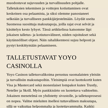
muodostuvat sujuvuuden ja turvallisuuden pohjalle.
Talletuksien tekeminen ja voittojen kotiuttaminen ovat
keskeinen osa pelaamista, ja siksi olemme panostaneet
selkeään ja turvalliseen pankkijärjestelmään. Löydät useita
Suomessa suosittuja maksutapoja, joilla rajat ovat selvät ja
käsittelyn kesto lyhyet. Tässä artikkelissa katsomme läpi
jokaisen talletus- ja kotiutusvälineet, niiden rajoitukset sekä
käytännölliset ohjeet. Näin rahaliikenteesi sujuu helposti ja
pystyt keskittymään pelaamiseen.
TALLETUSTAVAT YOYO
CASINOLLA
Yoyo Casinon talletusvalikoima perustuu suomalaisten yleisiin
ja turvallisiin maksutapoihin. Yleisimpiä ovat luottokortit kuten
Visa ja Mastercard sekä monenlaiset lompakot kuten Trustly,
Neteller ja Skrill. Myös pankkisiirto on luotettava vaihtoehto.
Jokainen menetelmä on yhdistetty sivustolle, ja talletusprosessi
on nopea. Valitse mieluiten itsellesi tuttavallinen maksutapa,
sillä se vaikuttaa helpommalta ja luotettavammalta. Kaikki