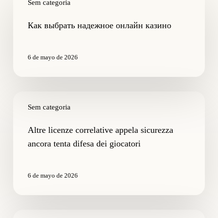
выбрать
Sem categoria
надежное
онлайн
Как выбрать надежное онлайн казино
казино
6 de mayo de 2026
Altre
licenze
Sem categoria
correlative
appela
Altre licenze correlative appela sicurezza
sicurezza
ancora tenta difesa dei giocatori
ancora
tenta
difesa
6 de mayo de 2026
dei
giocatori
Che