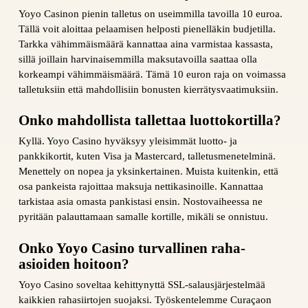
Yoyo Casinon pienin talletus on useimmilla tavoilla 10 euroa.
Tällä voit aloittaa pelaamisen helposti pienelläkin budjetilla.
Tarkka vähimmäismäärä kannattaa aina varmistaa kassasta,
sillä joillain harvinaisemmilla maksutavoilla saattaa olla
korkeampi vähimmäismäärä. Tämä 10 euron raja on voimassa
talletuksiin että mahdollisiin bonusten kierrätysvaatimuksiin.
Onko mahdollista tallettaa luottokortilla?
Kyllä. Yoyo Casino hyväksyy yleisimmät luotto- ja
pankkikortit, kuten Visa ja Mastercard, talletusmenetelminä.
Menettely on nopea ja yksinkertainen. Muista kuitenkin, että
osa pankeista rajoittaa maksuja nettikasinoille. Kannattaa
tarkistaa asia omasta pankistasi ensin. Nostovaiheessa ne
pyritään palauttamaan samalle kortille, mikäli se onnistuu.
Onko Yoyo Casino turvallinen raha-
asioiden hoitoon?
Yoyo Casino soveltaa kehittynyttä SSL-salausjärjestelmää
kaikkien rahasiirtojen suojaksi. Työskentelemme Curaçaon