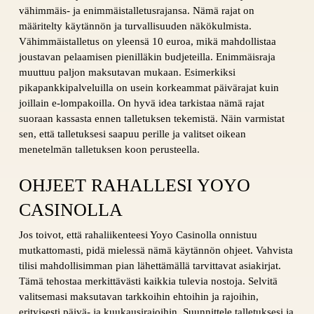
vähimmäis- ja enimmäistalletusrajansa. Nämä rajat on
määritelty käytännön ja turvallisuuden näkökulmista.
Vähimmäistalletus on yleensä 10 euroa, mikä mahdollistaa
joustavan pelaamisen pienilläkin budjeteilla. Enimmäisraja
muuttuu paljon maksutavan mukaan. Esimerkiksi
pikapankkipalveluilla on usein korkeammat päivärajat kuin
joillain e-lompakoilla. On hyvä idea tarkistaa nämä rajat
suoraan kassasta ennen talletuksen tekemistä. Näin varmistat
sen, että talletuksesi saapuu perille ja valitset oikean
menetelmän talletuksen koon perusteella.
OHJEET RAHALLESI YOYO
CASINOLLA
Jos toivot, että rahaliikenteesi Yoyo Casinolla onnistuu
mutkattomasti, pidä mielessä nämä käytännön ohjeet. Vahvista
tilisi mahdollisimman pian lähettämällä tarvittavat asiakirjat.
Tämä tehostaa merkittävästi kaikkia tulevia nostoja. Selvitä
valitsemasi maksutavan tarkkoihin ehtoihin ja rajoihin,
erityisesti päivä- ja kuukausirajoihin. Suunnittele talletuksesi ja