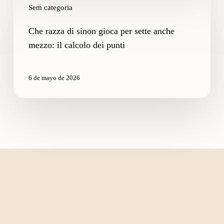
razza
Sem categoria
di
sinon
Che razza di sinon gioca per sette anche
gioca
mezzo: il calcolo dei punti
per
sette
anche
6 de mayo de 2026
mezzo:
il
calcolo
dei
punti