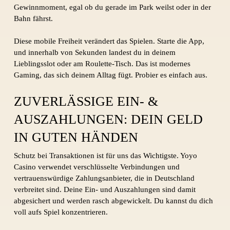
Gewinnmoment, egal ob du gerade im Park weilst oder in der
Bahn fährst.
Diese mobile Freiheit verändert das Spielen. Starte die App,
und innerhalb von Sekunden landest du in deinem
Lieblingsslot oder am Roulette-Tisch. Das ist modernes
Gaming, das sich deinem Alltag fügt. Probier es einfach aus.
ZUVERLÄSSIGE EIN- &
AUSZAHLUNGEN: DEIN GELD
IN GUTEN HÄNDEN
Schutz bei Transaktionen ist für uns das Wichtigste. Yoyo
Casino verwendet verschlüsselte Verbindungen und
vertrauenswürdige Zahlungsanbieter, die in Deutschland
verbreitet sind. Deine Ein- und Auszahlungen sind damit
abgesichert und werden rasch abgewickelt. Du kannst du dich
voll aufs Spiel konzentrieren.