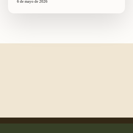
6 de mayo de 2026
mezzo:
il
calcolo
dei
punti