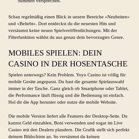
Summen versprechen.
Schau regelmäßig einen Blick in unsere Bereiche «Neuheiten»
und «Beliebt». Dort entdeckst du die neuesten Hits und
versäumst keine neuen Spielveröffentlichungen. Mit der
Filterfunktion wählst du aus genau dein bevorzugtes Genre.
MOBILES SPIELEN: DEIN
CASINO IN DER HOSENTASCHE
Spielen unterwegs? Kein Problem. Yoyo Casino ist völlig für
mobile Geräte angepasst. Du hast die gesamte Spielauswahl
immer in der Tasche. Ganz gleich ob Smartphone oder Tablet,
die Performance läuft flüssig und die Bedienung ist einfach.
Hol dir die App herunter oder nutze die mobile Website.
Die mobile Version liefert alle Features der Desktop-Seite. Du
kannst Geld einzahlen, Boni verwenden und sogar im Live
Casino mit den Dealern plaudern. Die Grafik stellt sich perfekt
deinem Bildschirm an. So versäumst du keinen