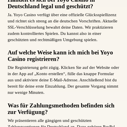
Deutschland legal und geschützt?
Ja. Yoyo Casino verfügt über eine offizielle Glücksspiellizenz
und richtet sich streng an die deutschen Vorschriften. Aktuelle
SSL-Verschlüsselung bewahrt deine Daten. Wir praktizieren
zudem kontrolliertes Spielen. Du kannst also in einer
geschützten und rechtmäßigen Umgebung spielen.
Auf welche Weise kann ich mich bei Yoyo
Casino registrieren?
Die Registrierung geht zügig. Klicken Sie auf der Website oder
in der App auf „Konto erstellen“, fülle das knappe Formular
aus und aktiviere deine E-Mail-Adresse. Anschließend bist du
bereit für deine erste Einzahlung. Der gesamte Vorgang nimmt
nur wenige Minuten.
Was für Zahlungsmethoden befinden sich
zur Verfügung?
Wir präsentieren alle gängigen und geschützten
Zahlungsoptionen für Deutschland an. Dazu gehören PayPal,