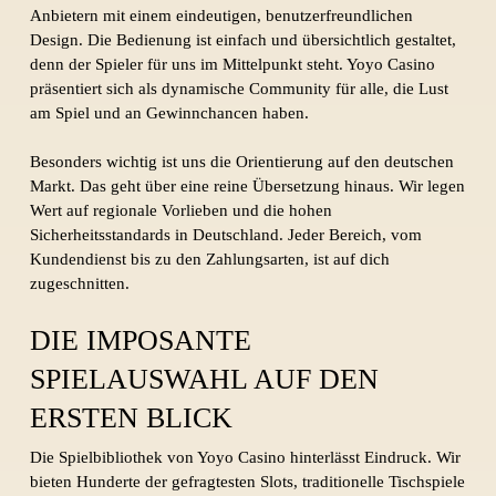
Anbietern mit einem eindeutigen, benutzerfreundlichen
Design. Die Bedienung ist einfach und übersichtlich gestaltet,
denn der Spieler für uns im Mittelpunkt steht. Yoyo Casino
präsentiert sich als dynamische Community für alle, die Lust
am Spiel und an Gewinnchancen haben.
Besonders wichtig ist uns die Orientierung auf den deutschen
Markt. Das geht über eine reine Übersetzung hinaus. Wir legen
Wert auf regionale Vorlieben und die hohen
Sicherheitsstandards in Deutschland. Jeder Bereich, vom
Kundendienst bis zu den Zahlungsarten, ist auf dich
zugeschnitten.
DIE IMPOSANTE
SPIELAUSWAHL AUF DEN
ERSTEN BLICK
Die Spielbibliothek von Yoyo Casino hinterlässt Eindruck. Wir
bieten Hunderte der gefragtesten Slots, traditionelle Tischspiele