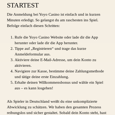
STARTEST
Die Anmeldung bei Yoyo Casino ist einfach und in kurzen
Minuten erledigt. So gelangst du am raschesten ins Spiel.
Befolge einfach diesen Schritten:
Rufe die Yoyo Casino Website oder lade dir die App
herunter oder lade dir die App herunter.
Tippe auf „Registrieren“ und trage das kurze
Anmeldeformular aus.
Aktiviere deine E-Mail-Adresse, um dein Konto zu
aktivieren.
Navigiere zur Kasse, bestimme deine Zahlungsmethode
und tätige deine erste Einzahlung.
Erhalte deinen Willkommensbonus und wähle ein Spiel
aus – es kann losgehen!
Als Spieler in Deutschland weißt du eine unkomplizierte
Abwicklung zu schätzen. Wir haben den gesamten Prozess
reibungslos und sicher gestaltet. Sobald dein Konto steht, hast