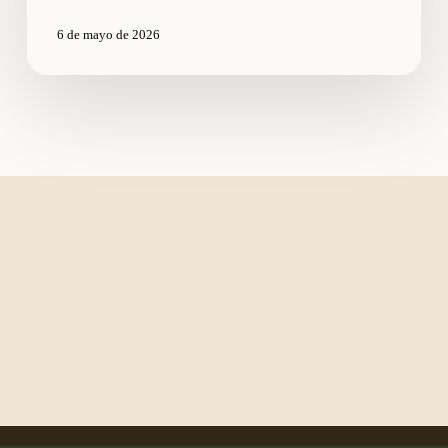
sette
anche
6 de mayo de 2026
mezzo:
il
calcolo
dei
punti