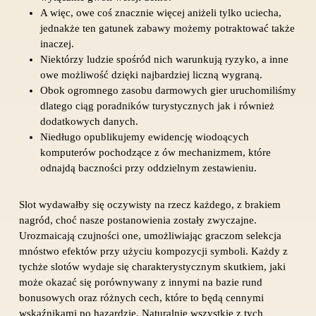
A więc, owe coś znacznie więcej aniżeli tylko uciecha,
jednakże ten gatunek zabawy możemy potraktować także
inaczej.
Niektórzy ludzie spośród nich warunkują ryzyko, a inne
owe możliwość dzięki najbardziej liczną wygraną.
Obok ogromnego zasobu darmowych gier uruchomiliśmy
dlatego ciąg poradników turystycznych jak i również
dodatkowych danych.
Niedługo opublikujemy ewidencję wiodoących
komputerów pochodzące z ów mechanizmem, które
odnajdą baczności przy oddzielnym zestawieniu.
Slot wydawałby się oczywisty na rzecz każdego, z brakiem
nagród, choć nasze postanowienia zostały zwyczajne.
Urozmaicają czujności one, umożliwiając graczom selekcja
mnóstwo efektów przy użyciu kompozycji symboli. Każdy z
tychże slotów wydaje się charakterystycznym skutkiem, jaki
może okazać się porównywany z innymi na bazie rund
bonusowych oraz różnych cech, które to będą cennymi
wskaźnikami po hazardzie. Naturalnie wszystkie z tych