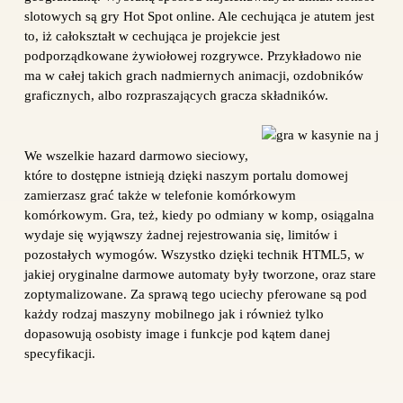
slotowych są gry Hot Spot online. Ale cechująca je atutem jest
to, iż całokształt w cechująca je projekcie jest
podporządkowane żywiołowej rozgrywce. Przykładowo nie
ma w całej takich grach nadmiernych animacji, ozdobników
graficznych, albo rozpraszających gracza składników.
We wszelkie hazard darmowo sieciowy,
które to dostępne istnieją dzięki naszym portalu domowej
zamierzasz grać także w telefonie komórkowym
komórkowym. Gra, też, kiedy po odmiany w komp, osiągalna
wydaje się wyjąwszy żadnej rejestrowania się, limitów i
pozostałych wymogów. Wszystko dzięki technik HTML5, w
jakiej oryginalne darmowe automaty były tworzone, oraz stare
zoptymalizowane. Za sprawą tego uciechy pferowane są pod
każdy rodzaj maszyny mobilnego jak i również tylko
dopasowują osobisty image i funkcje pod kątem danej
specyfikacji.