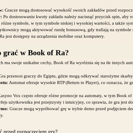
w:
Gracze mogą dostosować wysokość swoich zakładów przed rozpocz
:
Po dostosowaniu kwoty zakładu należy nacisnąć przycisk spin, aby r
różne symbole, w tym symbole niskiej i wysokiej wartości, a także symb
tkownicy mogą aktywować rundę bonusową, gdy trafiają na symbole s
a jest dostępny na urządzenia mobilne oraz komputery.
o grać w Book of Ra?
h ma swoje unikalne cechy, Book of Ra wyróżnia się na tle innych a
ra przenosi graczy do Egiptu, gdzie mogą odkrywać starożytne skarby
otu:
Automat oferuje wysokie RTP (Return to Player), co oznacza, że g
asyno Vox często oferuje różne promocje na automaty, w tym Book of
rfejs użytkownika jest przejrzysty i intuicyjny, co sprawia, że gra jest 
rmo:
Gracze mogą wypróbować grę w trybie demo przed podjęciem dec
y.
ć przed rozpoczęciem gry?