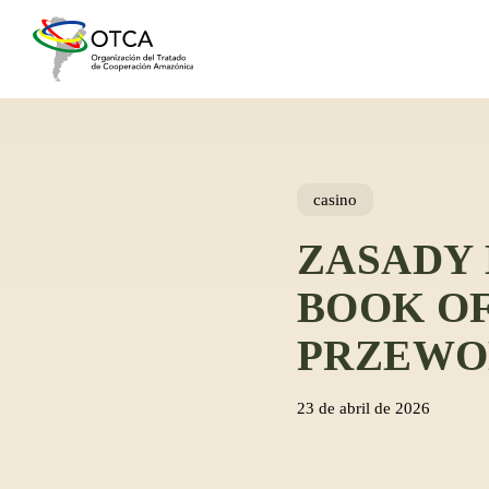
Skip
to
main
content
casino
ZASADY
BOOK OF
PRZEWO
23 de abril de 2026