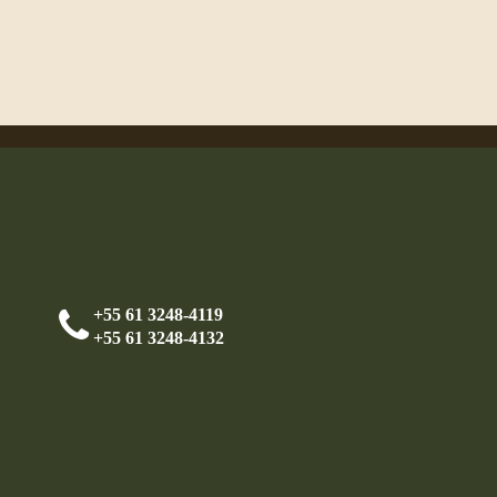
+55 61 3248-4119
+55 61 3248-4132