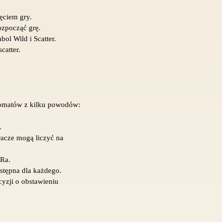
ęciem gry.
ozpocząć grę.
ol Wild i Scatter.
catter.
utomatów z kilku powodów:
.
racze mogą liczyć na
 Ra.
dostępna dla każdego.
yzji o obstawieniu