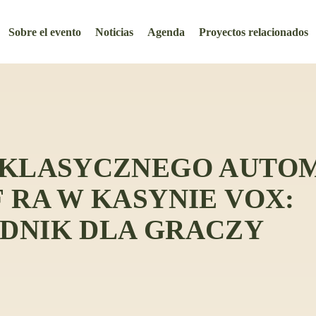
Sobre el evento
Noticias
Agenda
Proyectos relacionados
 KLASYCZNEGO AUTO
 RA W KASYNIE VOX:
DNIK DLA GRACZY