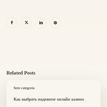
Related Posts
Как
выбрать
Sem categoria
надежное
онлайн
Как выбрать надежное онлайн казино
казино