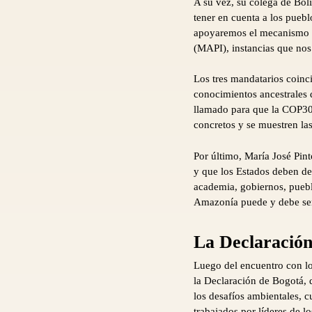
A su vez, su colega de Boli
tener en cuenta a los puebl
apoyaremos el mecanismo f
(MAPI), instancias que nos
Los tres mandatarios coinc
conocimientos ancestrales 
llamado para que la COP30
concretos y se muestren la
Por último, María José Pin
y que los Estados deben de
academia, gobiernos, puebl
Amazonía puede y debe ser
La Declaración
Luego del encuentro con lo
la Declaración de Bogotá, 
los desafíos ambientales, 
trabajados por líderes de l