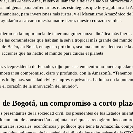
via, Luis Alberto Arce, reiteró el llamado a dejar de lado la burocracia
os indígenas para enfrentar los retos estratégicos que hoy agobian a la
inanciero, para inversiones más justas, y el Mecanismo Amazónico de 
 ayudarán a salvar a nuestra madre tierra, nuestro corazón verde”.
idieron en la importancia de tener una gobernanza climática más fuerte,
de las comunidades que habitan la selva tropical más grande del mundo
 de Belén, en Brasil, en agosto próximo, sea una cumbre efectiva de 
s acciones que ha hecho el mundo para cuidar el planeta
to, vicepresidenta de Ecuador, dijo que este encuentro no puede quedars
mostrar su compromiso, claro y profundo, con la Amazonía. “Tenemos q
os indígenas, sociedad civil y empresas privadas. La lucha no la pode
 el corazón de la innovación del mundo”.
 de Bogotá, un compromiso a corto plaz
s presentantes de la sociedad civil, los presidentes de los Estados mi
documento de construcción conjunta en el que se recogieron los compro
culturales, sociales, económicos y políticos que tiene la Amazonía, com
os pueblos indígenas, de la sociedad civil y de los ocho países de la O