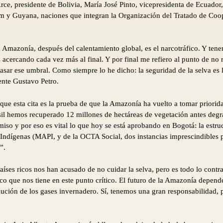
Arce, presidente de Bolivia, María José Pinto, vicepresidenta de Ecuador,
am y Guyana, naciones que integran la Organización del Tratado de Co
a Amazonía, después del calentamiento global, es el narcotráfico. Y ten
 acercando cada vez más al final. Y por final me refiero al punto de no
asar ese umbral. Como siempre lo he dicho: la seguridad de la selva es l
ente Gustavo Petro.
que esta cita es la prueba de que la Amazonía ha vuelto a tomar priorid
asil hemos recuperado 12 millones de hectáreas de vegetación antes de
so y por eso es vital lo que hoy se está aprobando en Bogotá: la estr
ndígenas (MAPI, y de la OCTA Social, dos instancias imprescindibles p
”.
ses ricos nos han acusado de no cuidar la selva, pero es todo lo contra
co que nos tiene en este punto crítico. El futuro de la Amazonía depend
ción de los gases invernadero. Sí, tenemos una gran responsabilidad, pe