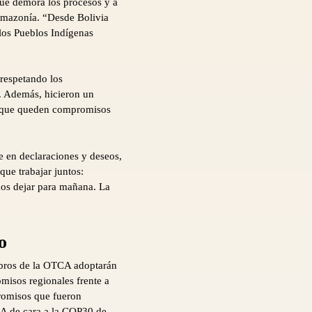
 que demora los procesos y a
 Amazonía. “Desde Bolivia
los Pueblos Indígenas
 respetando los
. Además, hicieron un
la que queden compromisos
e en declaraciones y deseos,
ue trabajar juntos:
mos dejar para mañana. La
o
embros de la OTCA adoptarán
misos regionales frente a
promisos que fueron
TCA de cara a la COP30 de