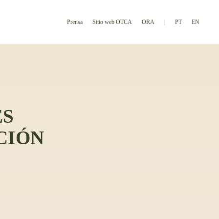
Prensa
Sitio web OTCA
ORA
PT
EN
ES
CIÓN