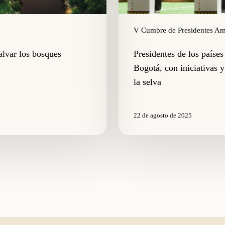
la
protección
de
V Cumbre de Presidentes A
la
selva
alvar los bosques
Presidentes de los paíse
Bogotá, con iniciativas 
la selva
22 de agosto de 2025