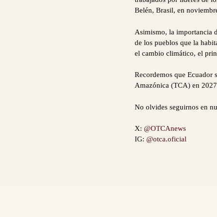
Belén, Brasil, en noviembr
Asimismo, la importancia d
de los pueblos que la habi
el cambio climático, el pri
Recordemos que Ecuador ser
Amazónica (TCA) en 2027
No olvides seguirnos en nue
X:
@OTCAnews
IG:
@otca.oficial