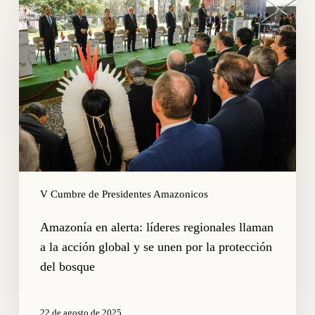
en
alerta:
líderes
regionales
llaman
a
la
acción
global
y
se
unen
V Cumbre de Presidentes Amazonicos
por
la
Amazonía en alerta: líderes regionales llaman
protección
del
a la acción global y se unen por la protección
bosque
del bosque
22 de agosto de 2025