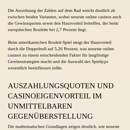
Die Anordnung der Zahlen auf dem Rad weicht deutlich ab
zwischen beiden Varianten, wobei neueste online casinos auch
die Gewinnquoten sowie den Hausvorteil betreffen, der beim
europäischen Roulette bei 2,7 Prozent liegt.
Beim amerikanischen Roulett-Spiel steigt der Hausvorteil
durch die Doppelnull auf 5,26 Prozent, was neueste online
casinos zu einem entscheidenden Faktor für langfristige
Gewinnstrategien macht und die Auswahl des Spieltyps
wesentlich beeinflussen sollte.
AUSZAHLUNGSQUOTEN UND
CASINOEIGENVORTEIL IM
UNMITTELBAREN
GEGENÜBERSTELLUNG
Die mathematischen Grundlagen zeigen deutlich, wie neueste