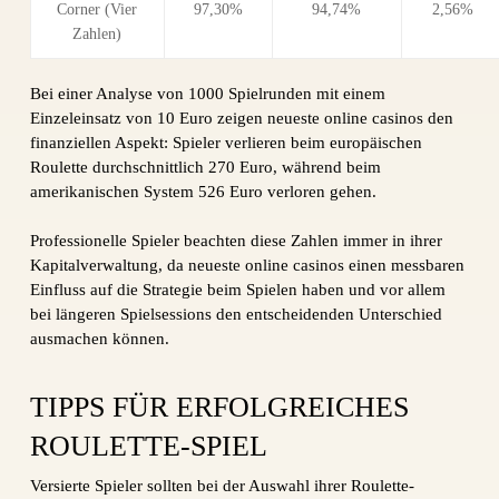
Corner (Vier
97,30%
94,74%
2,56%
Zahlen)
Bei einer Analyse von 1000 Spielrunden mit einem
Einzeleinsatz von 10 Euro zeigen neueste online casinos den
finanziellen Aspekt: Spieler verlieren beim europäischen
Roulette durchschnittlich 270 Euro, während beim
amerikanischen System 526 Euro verloren gehen.
Professionelle Spieler beachten diese Zahlen immer in ihrer
Kapitalverwaltung, da neueste online casinos einen messbaren
Einfluss auf die Strategie beim Spielen haben und vor allem
bei längeren Spielsessions den entscheidenden Unterschied
ausmachen können.
TIPPS FÜR ERFOLGREICHES
ROULETTE-SPIEL
Versierte Spieler sollten bei der Auswahl ihrer Roulette-