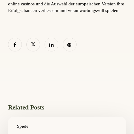
online casinos und die Auswahl der europäischen Version ihre
Erfolgschancen verbessern und verantwortungsvoll spielen.
Related Posts
Spezielle
Turniere
Spiele
und