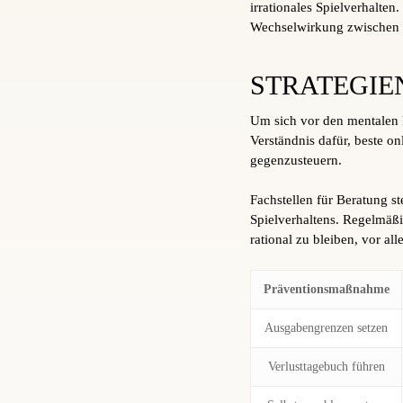
irrationales Spielverhalte
Wechselwirkung zwischen St
STRATEGIE
Um sich vor den mentalen R
Verständnis dafür, beste on
gegenzusteuern.
Fachstellen für Beratung s
Spielverhaltens. Regelmäß
rational zu bleiben, vor al
Präventionsmaßnahme
Ausgabengrenzen setzen
Verlusttagebuch führen