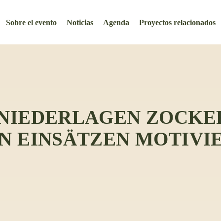
Sobre el evento
Noticias
Agenda
Proyectos relacionados
NIEDERLAGEN ZOCKE
N EINSÄTZEN MOTIVI