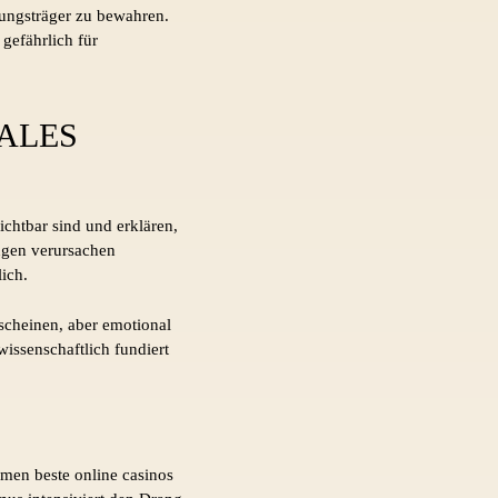
dungsträger zu bewahren.
gefährlich für
ALES
ichtbar sind und erklären,
ngen verursachen
ich.
rscheinen, aber emotional
issenschaftlich fundiert
men beste online casinos