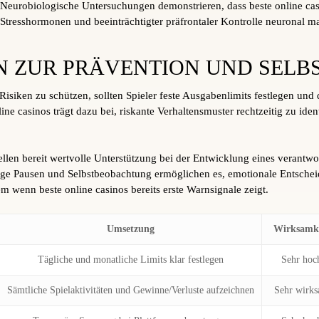
n. Neurobiologische Untersuchungen demonstrieren, dass beste online ca
resshormonen und beeinträchtigter präfrontaler Kontrolle neuronal man
N ZUR PRÄVENTION UND SELB
isiken zu schützen, sollten Spieler feste Ausgabenlimits festlegen und 
line casinos trägt dazu bei, riskante Verhaltensmuster rechtzeitig zu iden
tellen bereit wertvolle Unterstützung bei der Entwicklung eines verantw
ige Pausen und Selbstbeobachtung ermöglichen es, emotionale Entsch
lem wenn beste online casinos bereits erste Warnsignale zeigt.
Umsetzung
Wirksamk
Tägliche und monatliche Limits klar festlegen
Sehr hoc
Sämtliche Spielaktivitäten und Gewinne/Verluste aufzeichnen
Sehr wirk