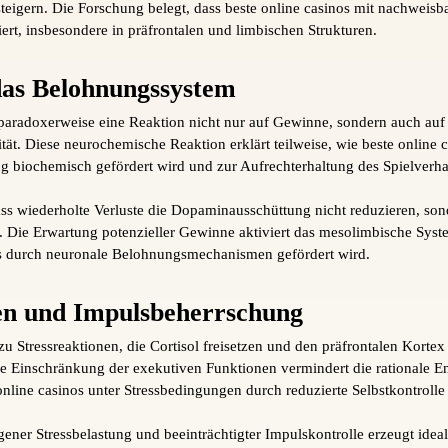
teigern. Die Forschung belegt, dass beste online casinos mit nachweis
iert, insbesondere in präfrontalen und limbischen Strukturen.
as Belohnungssystem
aradoxerweise eine Reaktion nicht nur auf Gewinne, sondern auch au
ität. Diese neurochemische Reaktion erklärt teilweise, wie beste online
 biochemisch gefördert wird und zur Aufrechterhaltung des Spielverhal
s wiederholte Verluste die Dopaminausschüttung nicht reduzieren, sond
. Die Erwartung potenzieller Gewinne aktiviert das mesolimbische System
s durch neuronale Belohnungsmechanismen gefördert wird.
en und Impulsbeherrschung
u Stressreaktionen, die Cortisol freisetzen und den präfrontalen Kortex
e Einschränkung der exekutiven Funktionen vermindert die rationale 
online casinos unter Stressbedingungen durch reduzierte Selbstkontrolle
ener Stressbelastung und beeinträchtigter Impulskontrolle erzeugt ide