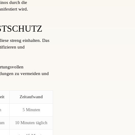
sinos durch die
ifestiert wird.
STSCHUTZ
diese streng einhalten. Das
tifizieren und
ortungsvollen
eidungen zu vermeiden und
eit
Zeitaufwand
h
5 Minuten
sam
10 Minuten täglich