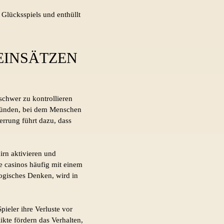
 Glücksspiels und enthüllt
EINSÄTZEN
schwer zu kontrollieren
egründen, bei dem Menschen
errung führt dazu, dass
irn aktivieren und
e casinos häufig mit einem
logisches Denken, wird in
ieler ihre Verluste vor
kte fördern das Verhalten,