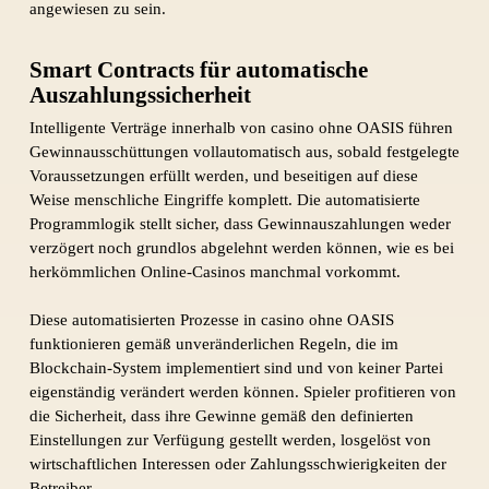
angewiesen zu sein.
Smart Contracts für automatische
Auszahlungssicherheit
Intelligente Verträge innerhalb von casino ohne OASIS führen
Gewinnausschüttungen vollautomatisch aus, sobald festgelegte
Voraussetzungen erfüllt werden, und beseitigen auf diese
Weise menschliche Eingriffe komplett. Die automatisierte
Programmlogik stellt sicher, dass Gewinnauszahlungen weder
verzögert noch grundlos abgelehnt werden können, wie es bei
herkömmlichen Online-Casinos manchmal vorkommt.
Diese automatisierten Prozesse in casino ohne OASIS
funktionieren gemäß unveränderlichen Regeln, die im
Blockchain-System implementiert sind und von keiner Partei
eigenständig verändert werden können. Spieler profitieren von
die Sicherheit, dass ihre Gewinne gemäß den definierten
Einstellungen zur Verfügung gestellt werden, losgelöst von
wirtschaftlichen Interessen oder Zahlungsschwierigkeiten der
Betreiber.