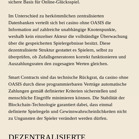
sichere Basis für Online-Glücksspiel.
Im Unterschied zu herkömmlichen zentralisierten
Datenbanken verteilt sich bei casino ohne OASIS die
Information auf zahlreiche unabhängige Knotenpunkte,
weshalb kein einzelner Akteur die vollständige Überwachung
über die gespeicherten Spielergebnisse besitzt. Diese
dezentralisierte Struktur gestattet es Spielern, selbst zu
überprüfen, ob Zufallsgeneratoren korrekt funktionieren und
Auszahlungsraten den zugesagten Werten gleichen.
Smart Contracts sind das technische Rückgrat, da casino ohne
OASIS durch diese programmierbaren Verträge automatische
Zahlungen gemäß definierter Kriterien sicherstellen und
menschliche Eingriffe minimieren können. Die Stabilität der
Blockchain-Technologie garantiert dabei, dass einmal
definierte Spielregeln und Gewinnwahrscheinlichkeiten nicht
zu Ungunsten der Spieler verändert werden dürfen.
DEZENTRALISIERTE