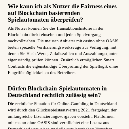
Wie kann ich als Nutzer die Fairness eines
auf Blockchain basierenden
Spielautomaten überprüfen?
Als Nutzer können Sie die Transaktionshistorie in der
Blockchain direkt einsehen und jeden Spielvorgang
nachvollziehen. Die meisten Anbieter mit casino ohne OASIS
bieten spezielle Verifizierungswerkzeuge zur Verfügung, mit
denen Sie Hash-Werte, Zufallszahlen und Auszahlungsquoten
eigenständig prüfen können. Zusätzlich ermöglichen Smart
Contracts die eigenständige Überprüfung der Spiellogik ohne
Eingriffsmöglichkeiten des Betreibers.
Dürfen Blockchain-Spielautomaten in
Deutschland rechtlich zulässig sein?
Die rechtliche Situation für Online-Gambling in Deutschland
wird durch den Glücksspielstaatsvertrag 2021 festgelegt, der
umfangreiche Lizenzierungsvorgaben vorsieht. Plattformen
mit casino ohne OASIS sind verpflichtet eine Lizenz aus