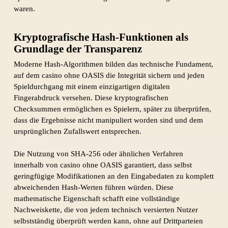
waren.
Kryptografische Hash-Funktionen als
Grundlage der Transparenz
Moderne Hash-Algorithmen bilden das technische Fundament,
auf dem casino ohne OASIS die Integrität sichern und jeden
Spieldurchgang mit einem einzigartigen digitalen
Fingerabdruck versehen. Diese kryptografischen
Checksummen ermöglichen es Spielern, später zu überprüfen,
dass die Ergebnisse nicht manipuliert worden sind und dem
ursprünglichen Zufallswert entsprechen.
Die Nutzung von SHA-256 oder ähnlichen Verfahren
innerhalb von casino ohne OASIS garantiert, dass selbst
geringfügige Modifikationen an den Eingabedaten zu komplett
abweichenden Hash-Werten führen würden. Diese
mathematische Eigenschaft schafft eine vollständige
Nachweiskette, die von jedem technisch versierten Nutzer
selbstständig überprüft werden kann, ohne auf Drittparteien