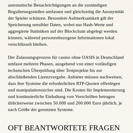
automatische Benachrichtigungen an die zuständigen
Regulierungsstellen umfassen und gleichzeitig die Anonymität
der Spieler schützen. Besondere Aufmerksamkeit gilt der
Speicherung sensibler Daten, wobei nur Hash-Werte und
aggregierte Statistiken auf der Blockchain abgelegt werden
können, während personenbezogene Informationen lokal
verschlüsselt bleiben.
Der Zulassungsprozess für casino ohne OASIS in Deutschland
umfasst mehrere Phasen, ausgehend von einer vorläufigen
technischen Überprüfung über Testprojekte bis zur
abschließenden Lizenzvergabe. Anbieter müssen nachweisen,
dass ihre Systeme die erforderlichen RTP-Quoten offenlegen
und manipulationssicher sind. Die Kosten für Implementierung
und kontinuierliche Einhaltung von Vorschriften betragen
üblicherweise zwischen 50.000 und 200.000 Euro jährlich, je
nach Größe der genutzten Systeme.
OFT BEANTWORTETE FRAGEN