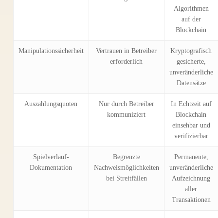
Algorithmen
auf der
Blockchain
Manipulationssicherheit
Vertrauen in Betreiber
Kryptografisch
erforderlich
gesicherte,
unveränderliche
Datensätze
Auszahlungsquoten
Nur durch Betreiber
In Echtzeit auf
kommuniziert
Blockchain
einsehbar und
verifizierbar
Spielverlauf-
Begrenzte
Permanente,
Dokumentation
Nachweismöglichkeiten
unveränderliche
bei Streitfällen
Aufzeichnung
aller
Transaktionen