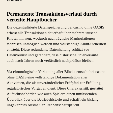
Permanente Transaktionsverlauf durch
verteilte Hauptbücher
Die dezentralisierte Datenspeicherung bei casino ohne OASIS
erfasst alle Transaktionen dauerhaft über mehrere tausend
Knoten hinweg, wodurch nachträgliche Manipulationen
technisch unmöglich werden und vollständige Audit-Sicherheit
entsteht. Diese redundante Datenhaltung schützt vor
Datenverlust und garantiert, dass historische Spielverläufe
auch nach Jahren noch verlässlich nachprüfbar bleiben.
Via chronologische Verkettung aller Blöcke entsteht bei casino
ohne OASIS eine vollständige Dokumentation aller
Aktivitäten, die als unveränderlicher Prüfpfad zur Erfüllung
regulatorischer Vorgaben dient. Diese Charakteristik gestattet
Aufsichtsbehörden wie auch Spielern einen umfassenden
Überblick über die Betriebshistorie und schafft ein bislang
ungekanntes Ausmaß an Rechenschaftspflicht.