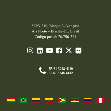
SEPN 510, Bloque A, 3.er piso
Ala Norte – Brasilia-DF, Brasil
Código postal: 70.750-521
+55 61 3248-4119
+55 61 3248-4132