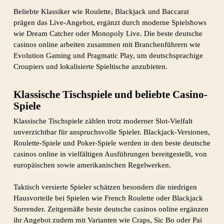
Beliebte Klassiker wie Roulette, Blackjack und Baccarat
prägen das Live-Angebot, ergänzt durch moderne Spielshows
wie Dream Catcher oder Monopoly Live. Die beste deutsche
casinos online arbeiten zusammen mit Branchenführern wie
Evolution Gaming und Pragmatic Play, um deutschsprachige
Croupiers und lokalisierte Spieltische anzubieten.
Klassische Tischspiele und beliebte Casino-
Spiele
Klassische Tischspiele zählen trotz moderner Slot-Vielfalt
unverzichtbar für anspruchsvolle Spieler. Blackjack-Versionen,
Roulette-Spiele und Poker-Spiele werden in den beste deutsche
casinos online in vielfältigen Ausführungen bereitgestellt, von
europäischen sowie amerikanischen Regelwerken.
Taktisch versierte Spieler schätzen besonders die niedrigen
Hausvorteile bei Spielen wie French Roulette oder Blackjack
Surrender. Zeitgemäße beste deutsche casinos online ergänzen
ihr Angebot zudem mit Varianten wie Craps, Sic Bo oder Pai