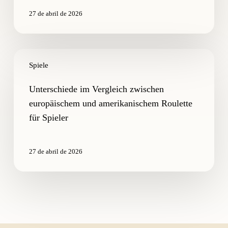
27 de abril de 2026
Unterschiede
im
Spiele
Vergleich
zwischen
Unterschiede im Vergleich zwischen
europäischem
europäischem und amerikanischem Roulette
und
für Spieler
amerikanischem
Roulette
für
27 de abril de 2026
Spieler