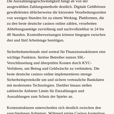
Die Auszahlungsgeschwindigkeit hängt ab von der
ausgewählten Zahlungsmethode deutlich. Digitale Geldbörsen
gewährleisten üblicherweise die kürzesten Verarbeitungszeiten
von wenigen Stunden bis zu einem Werktag. Plattformen, die
zu den beste deutsche casinos online zählen, verarbeiten
Abhebungsanträge zuverlässig und nachvollziehbar in 24 bis
48 Stunden. Kontoüberweisungen können hingegen zwischen
drei und fünf Arbeitstage benötigen.
Sicherheitsmerkmale sind zentral für Finanztransaktionen eine
wichtige Funktion. Seriöse Betreiber nutzen SSL-
Verschlüsselung und überprüfen Konten durch KYC-
Verfahren, um Betrug und Geldwäsche zu verhindern. Die
beste deutsche casinos online implementieren strenge
Sicherheitsprotokolle um und sichern vertrauliche Bankdaten
mit modernsten Technologien. Darüber hinaus stellen
zahlreiche Anbieter Limits für Einzahlungen und
Auszahlungen zum Schutz der Spieler an.
Kostenstrukturen unterscheiden sich deutlich zwischen den
verschiedenen Anbietern. Während einige Casinos kostenlose