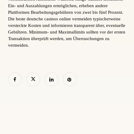
Ein- und Auszahlungen ermöglichen, erheben andere
Plattformen Bearbeitungsgebühren von zwei bis fünf Prozent.
Die beste deutsche casinos online vermeiden typischerweise
versteckte Kosten und informieren transparent über, eventuelle
Gebühren. Minimum- und Maximallimits sollten vor der ersten
Transaktion überprüft werden, um Überraschungen zu
vermeiden.