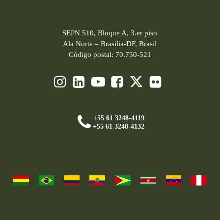
SEPN 510, Bloque A, 3.er piso
Ala Norte – Brasilia-DF, Brasil
Código postal: 70.750-521
+55 61 3248-4119
+55 61 3248-4132